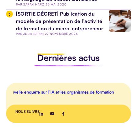
PAR
SARAH HAFIZ
29 MAI 2020
[SORTIE DÉCRET] Publication du
modèle de présentation de l’activité
de formation du micro-entrepreneur
TOUS LES
PAR
JULIA RAPINI
27 NOVEMBRE 2025
ARTICLES
Dernières actus
AGENDA
INTERVIEW
ouvelle enquête sur l’IA et les organismes de formation
📢
FLAS
VIDEO
NOUS SUIVRE