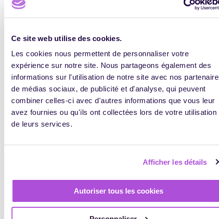
Formation frugale : faire mieux avec moins (et
parfois beaucoup mieux)
JOHANN VIDALENC
JUILLET 9, 2026
0
566
Ce site web utilise des cookies.
Les cookies nous permettent de personnaliser votre
ACTUALITÉ DE LA FORMATION
expérience sur notre site. Nous partageons également des
informations sur l'utilisation de notre site avec nos partenair
de médias sociaux, de publicité et d'analyse, qui peuvent
combiner celles-ci avec d'autres informations que vous leur
avez fournies ou qu'ils ont collectées lors de votre utilisation
de leurs services.
Afficher les détails
Passeport de prévention : l’import de masse arrive
enfin !
PASCALE LAGAHE
JUILLET 6, 2026
Autoriser tous les cookies
0
1041
Personnaliser