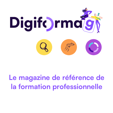
QUALIOPI
Le magazine de référence de
la formation professionnelle
BPF
ET
NDA
CERTIFICATION
RS/RNCP