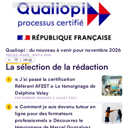
HANDICAP
ACTUALITÉ DE LA FORMATION
QUALIOPI
E-
Qualiopi : du nouveau à venir pour novembre 2026
LEARNING
PASCALE LAGAHE
AOÛT 4, 2026
0
280
PÉDAGOGIE
La sélection de la rédaction
IA
« J’ai passé la certification
Référent AFEST » Le témoignage de
Delphine Valay
PAR
BARBARA PASQUIER
3 JUILLET 2024
« Comment je suis devenu tuteur en
TOUS LES
ligne pour des formateurs
ARTICLES
professionnels » Découvrez le
témoignage de Marcel Gonzalvez