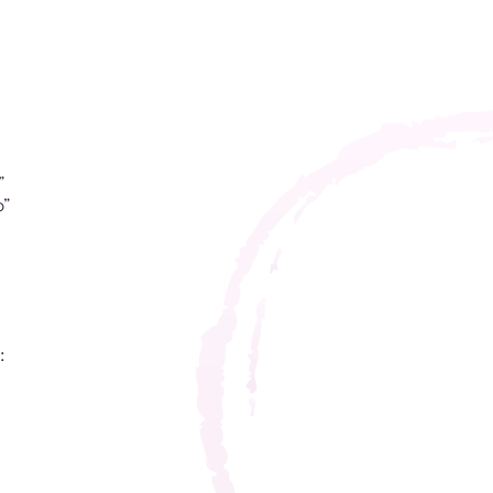
”
o”
: