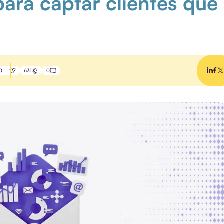
ara captar clientes que
0
631
0