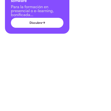
software
Para la formación en
presencial o e-learning,
bonificada...
Discubre