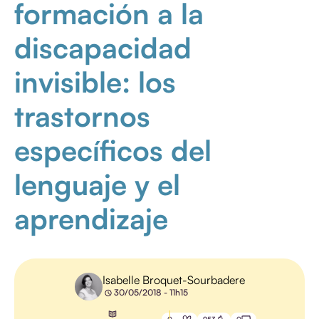
formación a la
GESTIÓN DE
discapacidad
FORMACIÓN
invisible: los
COMUNICACIÓN
PEDAGOGÍA
trastornos
FORMACIÓN
específicos del
PROFESIONAL
GESTIÓN
lenguaje y el
ELECTRÓNICA
DE
DOCUMENTOS
aprendizaje
Isabelle Broquet-Sourbadere
30/05/2018 - 11h15
TODOS