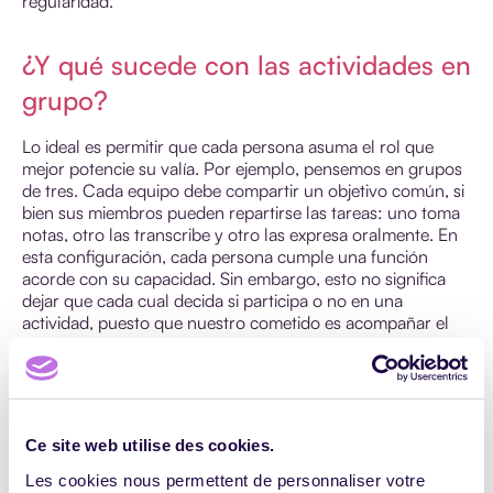
regularidad.
¿Y qué sucede con las actividades en
grupo?
Lo ideal es permitir que cada persona asuma el rol que
mejor potencie su valía. Por ejemplo, pensemos en grupos
de tres. Cada equipo debe compartir un objetivo común, si
bien sus miembros pueden repartirse las tareas: uno toma
notas, otro las transcribe y otro las expresa oralmente. En
esta configuración, cada persona cumple una función
acorde con su capacidad. Sin embargo, esto no significa
dejar que cada cual decida si participa o no en una
actividad, puesto que nuestro cometido es acompañar el
proceso de implicación en el aprendizaje. Además, las
personas con trastornos DIS sin diagnosticar a menudo
cuentan con estrategias de evitación desarrolladas en su
época escolar (el rincón más discreto donde pasar
desapercibidos) para no enfrentarse a ninguna situación de
Ce site web utilise des cookies.
fracaso.
Les cookies nous permettent de personnaliser votre