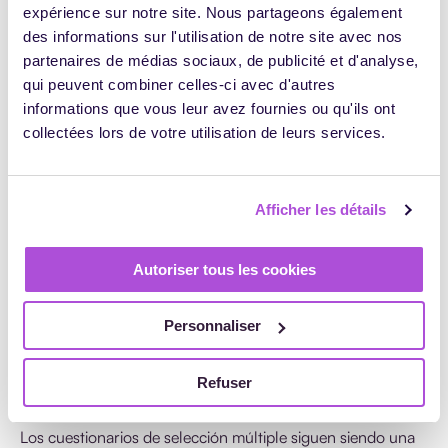
expérience sur notre site. Nous partageons également
¿Y cómo pueden llegar mis
des informations sur l'utilisation de notre site avec nos
partenaires de médias sociaux, de publicité et d'analyse,
materiales de formación a
qui peuvent combiner celles-ci avec d'autres
todos?
informations que vous leur avez fournies ou qu'ils ont
collectées lors de votre utilisation de leurs services.
No dude en facilitar a los alumnos una versión digital
modificable del material de apoyo. De hecho, es posible
Afficher les détails
que algunas personas necesiten aplicar un interlineado
doble o un tipo de letra específico para poder leer mejor.
Del mismo modo, envíe fotografías de los esquemas que se
Autoriser tous les cookies
realicen durante la sesión.
¿Y qué hago con el cuestionario de
Personnaliser
selección múltiple para la evaluación
Refuser
final?
Los cuestionarios de selección múltiple siguen siendo una