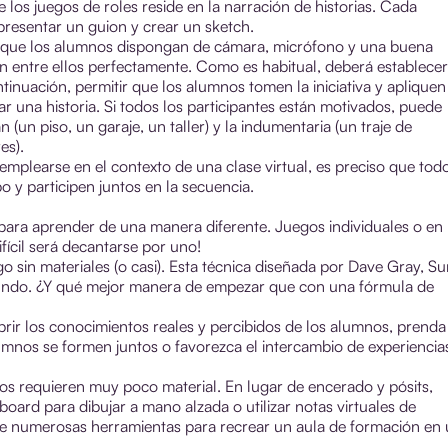
e los juegos de roles reside en la narración de historias. Cada
resentar un guion y crear un sketch.
e que los alumnos dispongan de cámara, micrófono y una buena
n entre ellos perfectamente. Como es habitual, deberá establecer
ntinuación, permitir que los alumnos tomen la iniciativa y apliquen
 una historia. Si todos los participantes están motivados, puede
 (un piso, un garaje, un taller) y la indumentaria (un traje de
es).
mplearse en el contexto de una clase virtual, es preciso que tod
o y participen juntos en la secuencia.
s para aprender de una manera diferente. Juegos individuales o en
fícil será decantarse por uno!
o sin materiales (o casi). Esta técnica diseñada por Dave Gray, Su
undo. ¿Y qué mejor manera de empezar que con una fórmula de
brir los conocimientos reales y percibidos de los alumnos, prenda
mnos se formen juntos o favorezca el intercambio de experiencia
s requieren muy poco material. En lugar de encerado y pósits,
ard para dibujar a mano alzada o utilizar notas virtuales de
rece numerosas herramientas para recrear un aula de formación en