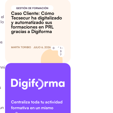
GESTIÓN DE FORMACIÓN
Caso Cliente: Cómo
 el
Tecsecur ha digitalizado
 lo
y automatizado sus
formaciones en PRL
gracias a Digiforma
os
MARTA TORIBIO
JULIO 6, 2026
0
1
3
7
nni
s
Centraliza toda tu actividad
 un
formativa en un mismo