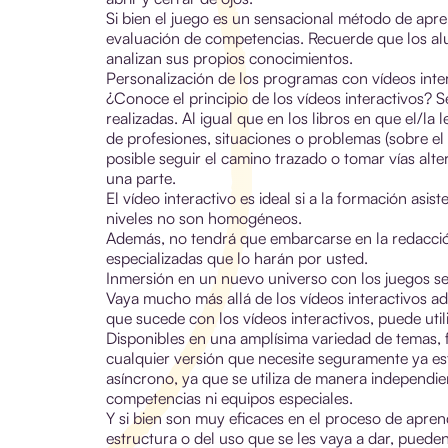
Si bien el juego es un sensacional método de apre
evaluación de competencias. Recuerde que los al
analizan sus propios conocimientos.
Personalización de los programas con vídeos inte
¿Conoce el principio de los vídeos interactivos? 
realizadas. Al igual que en los libros en que el/la 
de profesiones, situaciones o problemas (sobre el 
posible seguir el camino trazado o tomar vías alte
una parte.
El vídeo interactivo es ideal si a la formación asi
niveles no son homogéneos.
Además, no tendrá que embarcarse en la redacció
especializadas que lo harán por usted.
Inmersión en un nuevo universo con los juegos se
Vaya mucho más allá de los vídeos interactivos ade
que sucede con los vídeos interactivos, puede util
Disponibles en una amplísima variedad de temas, f
cualquier versión que necesite seguramente ya est
asíncrono, ya que se utiliza de manera independien
competencias ni equipos especiales.
Y si bien son muy eficaces en el proceso de aprend
estructura o del uso que se les vaya a dar, pued