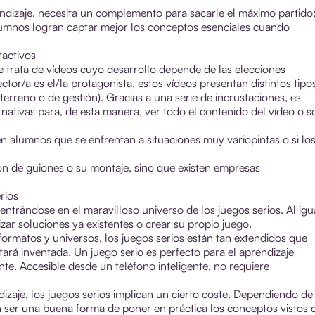
ndizaje, necesita un complemento para sacarle el máximo partido:
umnos logran captar mejor los conceptos esenciales cuando
ractivos
Se trata de vídeos cuyo desarrollo depende de las elecciones
lector/a es el/la protagonista, estos vídeos presentan distintos tipo
terreno o de gestión). Gracias a una serie de incrustaciones, es
rnativas para, de esta manera, ver todo el contenido del vídeo o s
sten alumnos que se enfrentan a situaciones muy variopintas o si lo
n de guiones o su montaje, sino que existen empresas
rios
ntrándose en el maravilloso universo de los juegos serios. Al igu
izar soluciones ya existentes o crear su propio juego.
ormatos y universos, los juegos serios están tan extendidos que
ará inventada. Un juego serio es perfecto para el aprendizaje
te. Accesible desde un teléfono inteligente, no requiere
izaje, los juegos serios implican un cierto coste. Dependiendo de
en ser una buena forma de poner en práctica los conceptos vistos 