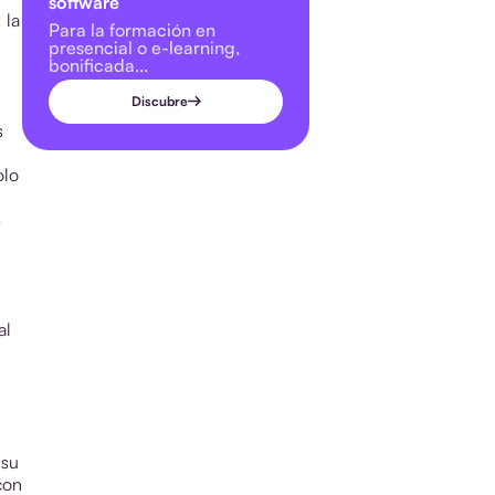
software
 la
Para la formación en
presencial o e-learning,
bonificada...
Discubre
s
olo
s
al
 su
con