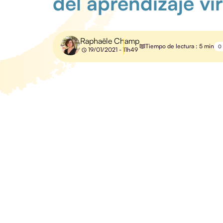
del aprendizaje vi
Raphaële Champ
Tiempo de lectura : 5 min
0
19/01/2021 - 11h49