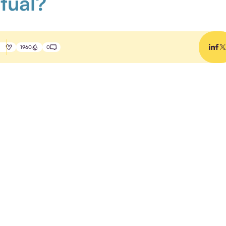
rtual?
1960
0