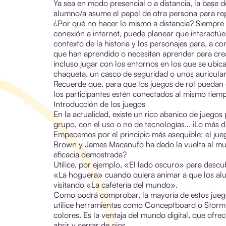
Ya sea en modo presencial o a distancia, la base d
alumno/a asume el papel de otra persona para rep
¿Por qué no hacer lo mismo a distancia? Siempr
conexión a internet, puede planear que interactúe
contexto de la historia y los personajes para, a co
que han aprendido o necesitan aprender para crear
incluso jugar con los entornos en los que se ubican
chaqueta, un casco de seguridad o unos auricular
Recuerde que, para que los juegos de rol puedan e
los participantes estén conectados al mismo tiemp
Introducción de los juegos
En la actualidad, existe un rico abanico de juego
grupo, con el uso o no de tecnologías… ¡Lo más di
Empecemos por el principio más asequible: el jueg
Brown y James Macanufo ha dado la vuelta al m
eficacia demostrada?
Utilice, por ejemplo, «El lado oscuro» para descu
«La hoguera» cuando quiera animar a que los alu
visitando «La cafetería del mundo».
Como podrá comprobar, la mayoría de estos juego
utilice herramientas como Conceptboard o Stormbo
colores. Es la ventaja del mundo digital, que of
abrir y cerrar de ojos.