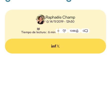
GESTIÓN DE
FORMACIÓN
Raphaële Champ
14/11/2019 - 12h30
COMUNICACIÓN
0
1088
0
Tiempo de lectura : 6 min
PEDAGOGÍA
FORMACIÓN
PROFESIONAL
GESTIÓN
ELECTRÓNICA
DE
DOCUMENTOS
TODOS