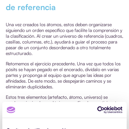
de referencia
Una vez creados los átomos, estos deben organizarse
siguiendo un orden específico que facilite la comprensión y
la clasificación. Al crear un universo de referencia (cuadros,
casillas, columnas, etc.), ayudará a guiar el proceso para
pasar de un conjunto desordenado a otro totalmente
estructurado.
Retomemos el ejercicio precedente. Una vez que todos los
pósits se hayan pegado en el encerado, divídalo en varias
partes y proponga al equipo que agrupe las ideas por
afinidades. De este modo, se despejarán caminos y se
eliminarán duplicidades.
Estos tres elementos (artefacto, átomo, universo) se
emplean siguiendo una lógica específica. Los participantes
anotan sus ideas en los artefactos. Cuando se alcanza una
cantidad de artefactos numerosa, se convierten en átomos.
A continuación, estos átomos se sitúan en un universo de
referencia.