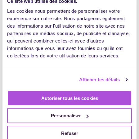
Ce site web utilise des cookies.
Les cookies nous permettent de personnaliser votre
6. Diseño de bocetos
expérience sur notre site. Nous partageons également
des informations sur l'utilisation de notre site avec nos
partenaires de médias sociaux, de publicité et d'analyse,
La etapa siguiente consiste en dar vida a estas ideas
qui peuvent combiner celles-ci avec d'autres
transformándolas en esquemas. Al pasar del texto a la
informations que vous leur avez fournies ou qu'ils ont
imagen, se consigue dar forma a los conceptos. Artistas,
collectées lors de votre utilisation de leurs services.
diseñadores webs, arquitectos… muchos profesionales
realizan bocetos antes de pintar, diseñar o plasmar la idea
final. Un boceto le permitirá avanzar en su proceso de
viabilidad con un esfuerzo mínimo.
Afficher les détails
7. Espacio para el cambio de
Autoriser tous les cookies
enfoque
Personnaliser
A lo largo del proceso, se percatará de que el cerebro
Refuser
humano sigue siempre un esquema rector: una secuencia