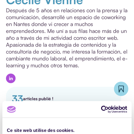
Después de 5 años en relaciones con la prensa y la
GESTIÓN DE
comunicación, desarrollé un espacio de coworking
FORMACIÓN
en Nantes donde vi crecer a muchos
emprendedores. Me uní a sus filas hace más de un
COMUNICACIÓN
año a través de mi actividad como escritor web.
PEDAGOGÍA
Apasionada de la estrategia de contenidos y la
consultoría de negocio, me interesa la formación, el
FORMACIÓN
cambiante mundo laboral, el emprendimiento, el e-
PROFESIONAL
learning y muchos otros temas.
GESTIÓN
ELECTRÓNICA
DE
DOCUMENTOS
33
articles publié !
Ce site web utilise des cookies.
ENCUENTRA
TODOS