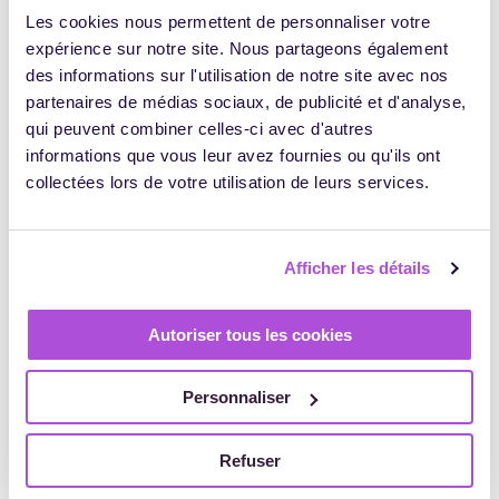
LAS
Les cookies nous permettent de personnaliser votre
TODOS SUS
NOTICIAS
expérience sur notre site. Nous partageons également
ARTÍCULOS
des informations sur l'utilisation de notre site avec nos
partenaires de médias sociaux, de publicité et d'analyse,
qui peuvent combiner celles-ci avec d'autres
informations que vous leur avez fournies ou qu'ils ont
collectées lors de votre utilisation de leurs services.
TODOS
LAS
NOTICIAS
Afficher les détails
Autoriser tous les cookies
E-LEARNING
¿Es el aprendizaje adaptativo el futuro de
la formación?
Personnaliser
CECILE VIENNE
23 NOVIEMBRE 2021
0
1492
Refuser