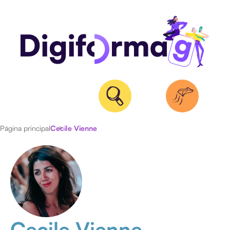
Página principal
Cecile Vienne
ACTUALIDAD
ENTREVISTAS
Cecile Vienne