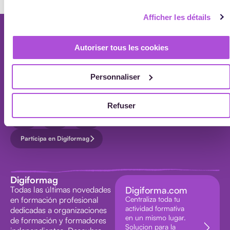
LAS
Afficher les détails
NOTICIAS
Newsletter
Autoriser tous les cookies
Recibe cada mes en tu buzón de entrada nuestras novedades en formación
profesional.
Personnaliser
Suscríbase a nuestro boletín
TODOS
LAS
Sus datos se procesan de acuerdo con nuestra
política de privacidad.
Refuser
NOTICIAS
Participa en Digiformag
Digiformag
Todas las últimas novedades
Digiforma.com
en formación profesional
Centraliza toda tu
actividad formativa
dedicadas a organizaciones
en un mismo lugar.
de formación y formadores
Solucion para la