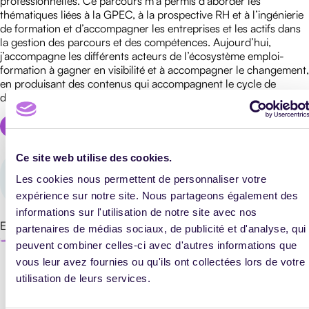
professionnelles. Ce parcours m’a permis d’aborder les
thématiques liées à la GPEC, à la prospective RH et à l’ingénierie
de formation et d’accompagner les entreprises et les actifs dans
GESTIÓN DE
la gestion des parcours et des compétences. Aujourd’hui,
FORMACIÓN
j’accompagne les différents acteurs de l’écosystème emploi-
formation à gagner en visibilité et à accompagner le changement,
COMUNICACIÓN
en produisant des contenus qui accompagnent le cycle de
PEDAGOGÍA
décision des professionnels et des actifs en transition.
FORMACIÓN
PROFESIONAL
Ce site web utilise des cookies.
GESTIÓN
9
ELECTRÓNICA
articles publié !
Les cookies nous permettent de personnaliser votre
DE
expérience sur notre site. Nous partageons également des
DOCUMENTOS
informations sur l'utilisation de notre site avec nos
Encuentra todos sus artículos
partenaires de médias sociaux, de publicité et d'analyse, qui
peuvent combiner celles-ci avec d'autres informations que
vous leur avez fournies ou qu'ils ont collectées lors de votre
utilisation de leurs services.
TODOS