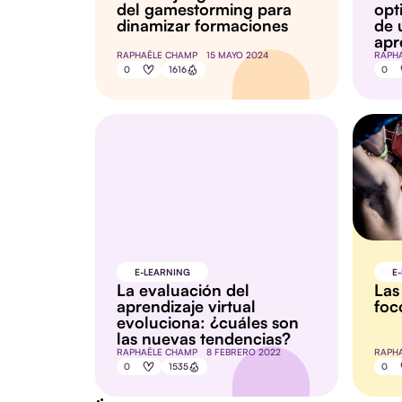
del gamestorming para
opt
dinamizar formaciones
de 
apr
RAPHAËLE CHAMP
15 MAYO 2024
RAPH
0
1616
0
E-LEARNING
E
La evaluación del
Las
aprendizaje virtual
foc
evoluciona: ¿cuáles son
las nuevas tendencias?
RAPHAËLE CHAMP
8 FEBRERO 2022
RAPH
0
1535
0