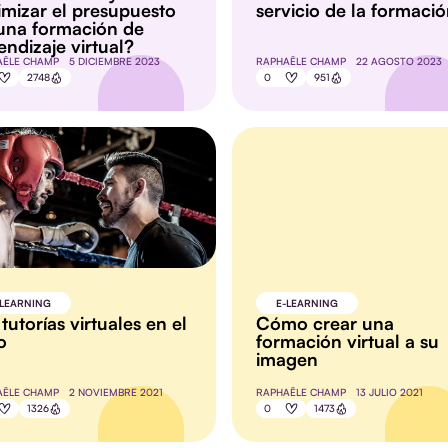
imizar el presupuesto
servicio de la formaci
una formación de
endizaje virtual?
AËLE CHAMP
5 DICIEMBRE 2023
RAPHAËLE CHAMP
22 AGOSTO 2023
2748
0
951
-LEARNING
E-LEARNING
 tutorías virtuales en el
Cómo crear una
o
formación virtual a su
imagen
AËLE CHAMP
2 NOVIEMBRE 2021
RAPHAËLE CHAMP
13 JULIO 2021
1326
0
1473