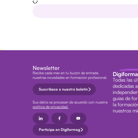
Newsletter
Recibe cada mes en tu buzón de entrada
Digiform
nuestras novedades en formación profesional.
Todas las ú
dedicadas a
Suscríbase a nuestro boletín
independien
guías de fo
Sus datos se procesan de acuerdo con nuestra
la formació
política de privacidad.
nuestros m
Participa en Digiformag