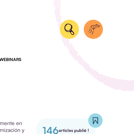
 WEBINARS
lmente en
146
imización y
articles publié !