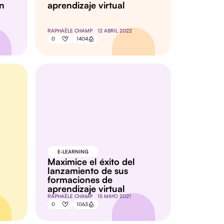
ón
aprendizaje virtual
RAPHAËLE CHAMP
12 ABRIL 2022
0
1404
E-LEARNING
Maximice el éxito del
lanzamiento de sus
formaciones de
aprendizaje virtual
RAPHAËLE CHAMP
15 MAYO 2021
0
1063