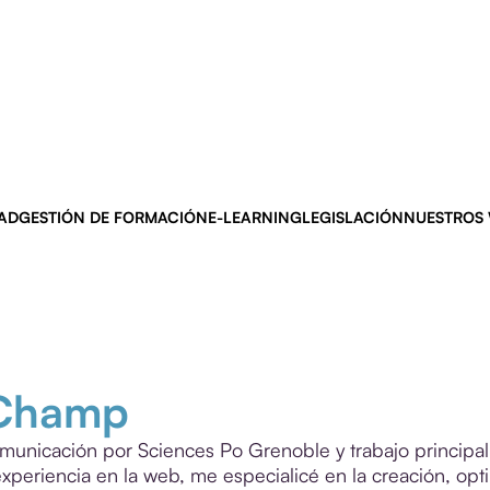
AD
GESTIÓN DE FORMACIÓN
E-LEARNING
LEGISLACIÓN
NUESTROS
 Champ
municación por Sciences Po Grenoble y trabajo principa
experiencia en la web, me especialicé en la creación, opt