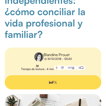
independientes:
¿cómo conciliar la
GESTIÓN DE
FORMACIÓN
vida profesional y
COMUNICACIÓN
familiar?
PEDAGOGÍA
FORMACIÓN
PROFESIONAL
Blandine Proust
GESTIÓN
15/10/2018 - 12h30
ELECTRÓNICA
DE
DOCUMENTOS
0
1117
0
Tiempo de lectura : 4 min
TODOS