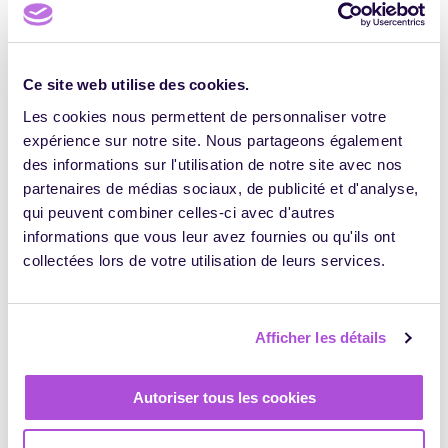
Entre los numerosos sistemas de organización que existen,
hay uno que funciona especialmente bien: dividir la jornada
en franjas temáticas. Este método se adapta perfectamente
a la profesión de formador/a, en que cada semana suele
Ce site web utilise des cookies.
ser distinta de la anterior y las tareas administrativas, las
Les cookies nous permettent de personnaliser votre
reuniones con clientes, los preparativos de las formaciones
expérience sur notre site. Nous partageons également
y las actividades personales se articulan en torno a las
propias sesiones de formación.
des informations sur l'utilisation de notre site avec nos
partenaires de médias sociaux, de publicité et d'analyse,
¿Cómo funciona en la práctica?
qui peuvent combiner celles-ci avec d'autres
Abra su agenda (en papel o en línea) y añada todas las
informations que vous leur avez fournies ou qu'ils ont
formaciones programadas si todavía no lo ha hecho.
collectées lors de votre utilisation de leurs services.
Antes y después de cada sesión de formación, añada las
franjas correspondientes al tiempo de desplazamiento
(use otro color).
Afficher les détails
Incorpore las actividades personales que más le gustan
(deportes, ocio, tiempo en familia). Si participa en alguna
Autoriser tous les cookies
actividad deportiva o cultural semanal, reserve la franja
correspondiente cada semana.