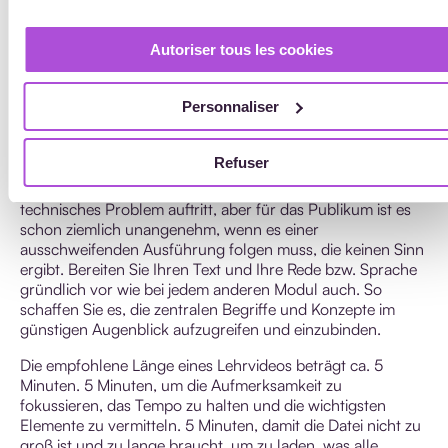
Vorbereitung erforderlich, aber die Wirkung (auf die
Motivation Ihrer Lernenden und die Interaktivität Ihres
Autoriser tous les cookies
Videos) ist überaus positiv.
Aber lassen Sie uns den Faden wieder aufnehmen und zu
Personnaliser
Ihrer Person zurückkehren. Sie müssen vorbereitet sein, ob
Sie sich selbst oder Ihren Bildschirm filmen. Schreiben Sie
Ihr Skript, lesen Sie sich Ihren Text laut vor und lernen Sie,
Refuser
den richtigen Tonfall zu treffen. Natürlich kommt es vor,
dass man sich bei einem Wort verheddert oder ein
technisches Problem auftritt, aber für das Publikum ist es
schon ziemlich unangenehm, wenn es einer
ausschweifenden Ausführung folgen muss, die keinen Sinn
ergibt. Bereiten Sie Ihren Text und Ihre Rede bzw. Sprache
gründlich vor wie bei jedem anderen Modul auch. So
schaffen Sie es, die zentralen Begriffe und Konzepte im
günstigen Augenblick aufzugreifen und einzubinden.
Die empfohlene Länge eines Lehrvideos beträgt ca. 5
Minuten. 5 Minuten, um die Aufmerksamkeit zu
fokussieren, das Tempo zu halten und die wichtigsten
Elemente zu vermitteln. 5 Minuten, damit die Datei nicht zu
groß ist und zu lange braucht, um zu laden, was alle