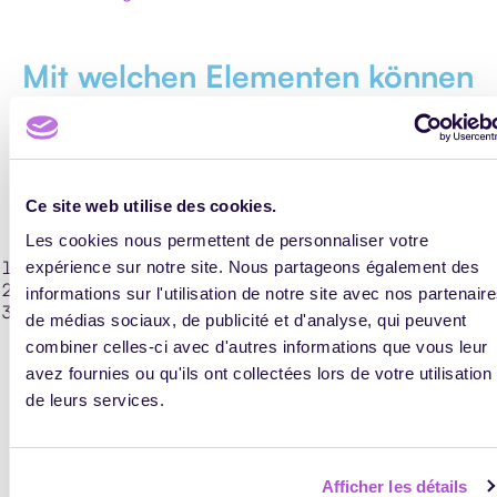
Mit welchen Elementen können
Sie Ihr Video bereichern?
Mit wenig Aufwand wird aus einem guten Video ein
hervorragendes Video. Aber wie? Indem Sie diese drei
Ce site web utilise des cookies.
zentralen Elemente beachten:
Les cookies nous permettent de personnaliser votre
Vielfalt der Akteure
expérience sur notre site. Nous partageons également des
Flüssige Rede
informations sur l'utilisation de notre site avec nos partenair
Optimale Dauer
de médias sociaux, de publicité et d'analyse, qui peuvent
Ein Erfahrungsbericht im Videoformat verfolgt das gleiche
combiner celles-ci avec d'autres informations que vous leur
Ziel wie ein Zitat, das einen Text erhellt und auflockert. Sie
avez fournies ou qu'ils ont collectées lors de votre utilisation
unterrichten Gleichgesinnte, Auszubildende oder Experten,
die über ihre Erfahrungen oder Ansichten sprechen
de leurs services.
können? Nutzen Sie die Gelegenheit und lassen Sie sie in
einem Video zu Wort kommen. Ihr Video erhält mehr Biss,
Ihre Lernenden hören andere Stimmen, die Ihre Rede
Afficher les détails
untermauern. Diese Technik macht etwas mehr