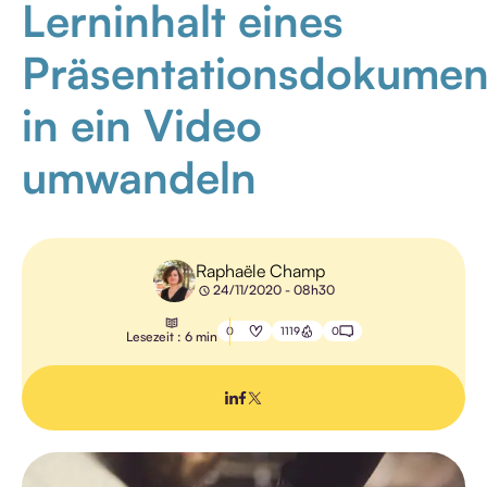
Lerninhalt eines
WEITERBILDUNG
Präsentationsdokumen
PÄDAGOGIK
in ein Video
umwandeln
ALLE
NEUIGKEITEN
Raphaële Champ
24/11/2020 - 08h30
0
1119
0
Lesezeit : 6 min
ALLE
NEUIGKEITEN