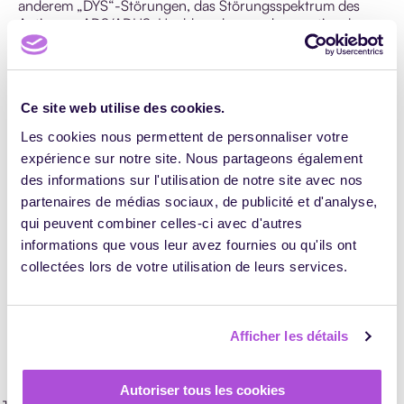
anderem „DYS“-Störungen, das Störungsspektrum des
Autismus, ADS/ADHS, Hochbegabung oder emotionale
Hypersensibilität. Wohlwollen und Respekt sind daher in
Ihren Ausbildungseinheiten mehr als je gefragt.
Wie Sie früher in der Schule sicher festgestellt haben, kann
Ce site web utilise des cookies.
man nicht alle gleich behandeln und hoffen, dass die
Unterschiede verschwinden.
Les cookies nous permettent de personnaliser votre
expérience sur notre site. Nous partageons également
des informations sur l'utilisation de notre site avec nos
Als Ausbilder müssen Sie Ihr
partenaires de médias sociaux, de publicité et d'analyse,
Leitschema gut entwickeln
qui peuvent combiner celles-ci avec d'autres
informations que vous leur avez fournies ou qu'ils ont
collectées lors de votre utilisation de leurs services.
Verschiedene wissenschaftliche Studien zeigen, dass
die
explizite Wissensvermittlung
die effektivste Art des
Unterrichtens ist. Vor allem, wenn diese Art des
Unterrichtens flüssig erfolgt. Sie können beispielsweise die
Afficher les détails
SPRI-Methode einsetzen, die vier Schritte umfasst –
Situation, Problem, Lösung, Information:
Autoriser tous les cookies