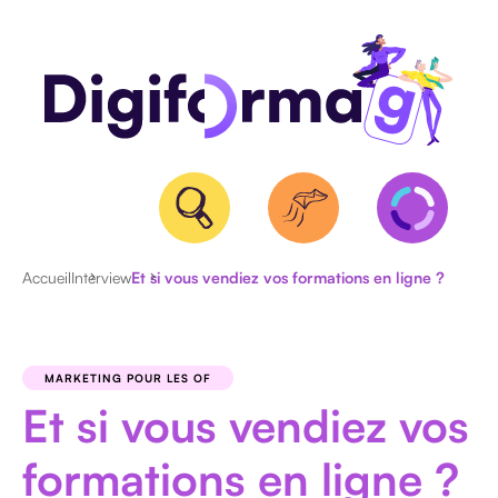
Accueil
Interview
Et si vous vendiez vos formations en ligne ?
QUALIOPI
BPF
MARKETING POUR LES OF
ET
Et si vous vendiez vos
NDA
CERTIFICATION
formations en ligne ?
RS/RNCP