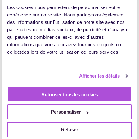
recommandée?
Les cookies nous permettent de personnaliser votre
expérience sur notre site. Nous partageons également
des informations sur l'utilisation de notre site avec nos
RECOMMANDÉE NON, OBLIGATOIRE OUI. Le web est un
partenaires de médias sociaux, de publicité et d'analyse,
incontournable, sauf pour quelques secteurs d’ultraniche.
En revanche, être présent sur le web sans se donner les
qui peuvent combiner celles-ci avec d'autres
moyens (site inactif, réseaux sociaux sans actualité…) peut
informations que vous leur avez fournies ou qu'ils ont
avoir un effet boomerang important. Le web oui, mais pas
collectées lors de votre utilisation de leurs services.
n’importe comment. De nos jours, le premier réflexe est de
se rendre sur les réseaux sociaux ou le site internet d’une
entreprise. Il est essentiel que vous mettiez en place des
éléments de réassurance : la preuve sociale rassure
Afficher les détails
pendant l’acte d’achat.
Autoriser tous les cookies
La boîte à outils
Personnaliser
Pour assurer une présence sur le
Refuser
web