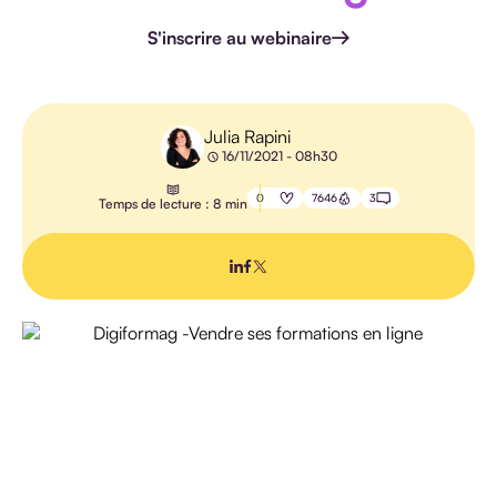
HANDICAP
S'inscrire au webinaire
Julia Rapini
16/11/2021 - 08h30
E-
LEARNING
0
7646
3
Temps de lecture : 8 min
PÉDAGOGIE
IA
TOUS LES
ARTICLES