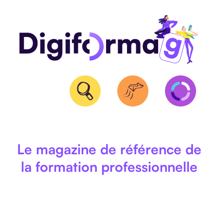
QUALIOPI
Le magazine de référence de
la formation professionnelle
BPF
ET
NDA
CERTIFICATION
RS/RNCP