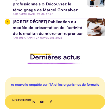
professionnels » Découvrez le
témoignage de Marcel Gonzalvez
PAR
SARAH HAFIZ
29 MAI 2020
[SORTIE DÉCRET] Publication du
TOUS LES
modèle de présentation de l’activité
ARTICLES
de formation du micro-entrepreneur
PAR
JULIA RAPINI
27 NOVEMBRE 2025
Dernières actus
AGENDA
INTERVIEW
VIDEO
notre nouvelle enquête sur l’IA et les organismes de formation

NOUS SUIVRE