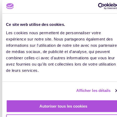
Centre Inffo en liquidation judiciaire
PASCALE LAGAHE
JUILLET 10, 2026
0
1292
Ce site web utilise des cookies.
Les cookies nous permettent de personnaliser votre
E-LEARNING
PÉDAGOGIE
expérience sur notre site. Nous partageons également des
informations sur l'utilisation de notre site avec nos partenair
de médias sociaux, de publicité et d'analyse, qui peuvent
combiner celles-ci avec d'autres informations que vous leur
avez fournies ou qu'ils ont collectées lors de votre utilisation
de leurs services.
Formation frugale : faire mieux avec moins (et
Afficher les détails
parfois beaucoup mieux)
JOHANN VIDALENC
JUILLET 9, 2026
0
635
Autoriser tous les cookies