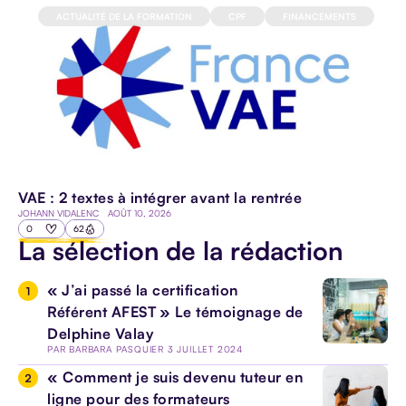
HANDICAP
ACTUALITÉ DE LA FORMATION
CPF
FINANCEMENTS
E-
LEARNING
PÉDAGOGIE
VAE : 2 textes à intégrer avant la rentrée
JOHANN VIDALENC
AOÛT 10, 2026
IA
0
62
La sélection de la rédaction
« J’ai passé la certification
Référent AFEST » Le témoignage de
Delphine Valay
PAR
BARBARA PASQUIER
3 JUILLET 2024
TOUS LES
ARTICLES
« Comment je suis devenu tuteur en
ligne pour des formateurs