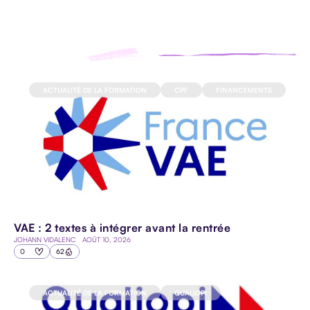
ACTUALITÉ DE LA FORMATION
CPF
FINANCEMENTS
VAE : 2 textes à intégrer avant la rentrée
JOHANN VIDALENC
AOÛT 10, 2026
0
62
ACTUALITÉ DE LA FORMATION
QUALIOPI