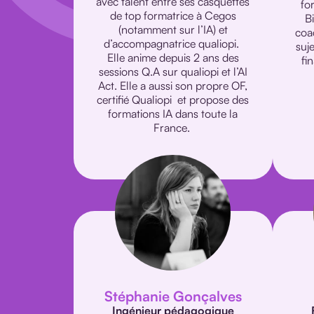
avec talent entre ses casquettes
fo
de top formatrice à Cegos
B
(notamment sur l’IA) et
coac
d’accompagnatrice qualiopi.
suj
Elle anime depuis 2 ans des
fi
sessions Q.A sur qualiopi et l’AI
Act. Elle a aussi son propre OF,
certifié Qualiopi et propose des
formations IA dans toute la
France.
Stéphanie Gonçalves
Ingénieur pédagogique