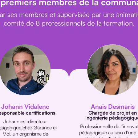
 premiers membres de la commun
ar ses membres et supervisée par une animat
comité de 8 professionnels de la formation.
Johann Vidalenc
Anais Desmaris
esponsable certifications
Chargée de projet en
ingénierie pédagogiqu
Johann est directeur
Professionnelle de l’innova
dagogique chez Garance et
pédagogique au sein d’une
Moi, un organisme de