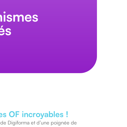
nismes
és
es OF incroyables !
ve de Digiforma et d’une poignée de