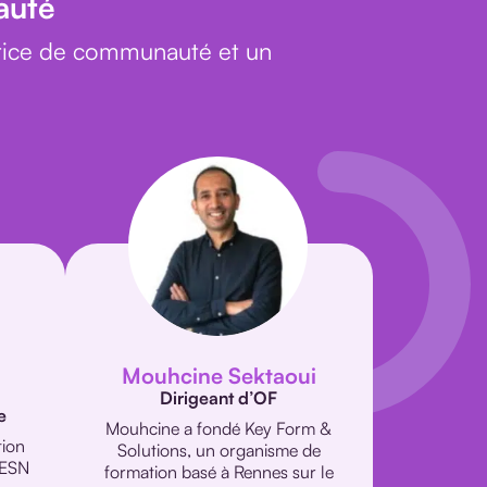
auté
rice de communauté et un
Mouhcine Sektaoui
Dirigeant d’OF
e
Mouhcine a fondé Key Form &
tion
Solutions, un organisme de
 ESN
formation basé à Rennes sur le