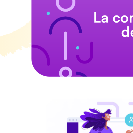
La co
d