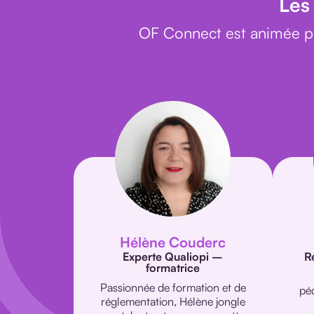
Les
OF Connect est animée p
Hélène Couderc
Experte Qualiopi –
R
formatrice
Passionnée de formation et de
pé
réglementation, Hélène jongle