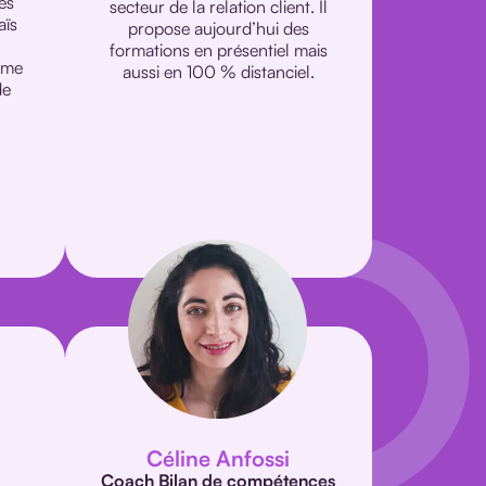
des
secteur de la relation client. Il
aïs
propose aujourd’hui des
formations en présentiel mais
ime
aussi en 100 % distanciel.
de
a
l
Céline Anfossi
Coach Bilan de compétences