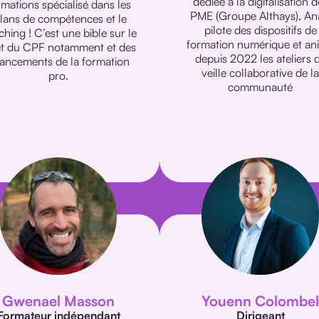
dédiée à la digitalisation 
rmations spécialisé dans les
PME (Groupe Althays), An
ilans de compétences et le
pilote des dispositifs de
hing ! C’est une bible sur le
formation numérique et an
et du CPF notamment et des
depuis 2022 les ateliers 
nancements de la formation
veille collaborative de l
pro.
communauté
Gwenael Masson
Youenn Colombe
Formateur indépendant
Dirigeant