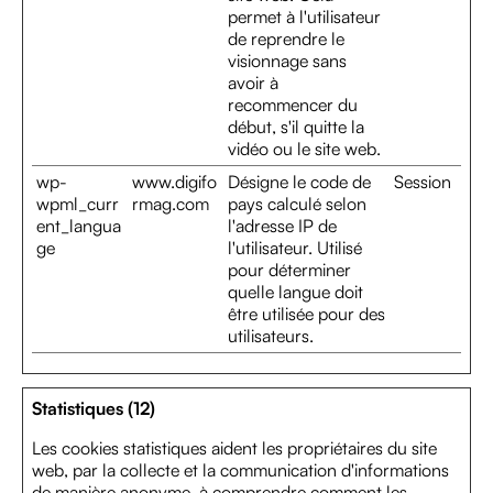
permet à l'utilisateur
de reprendre le
visionnage sans
avoir à
recommencer du
début, s'il quitte la
vidéo ou le site web.
wp-
www.digifo
Désigne le code de
Session
wpml_curr
rmag.com
pays calculé selon
ent_langua
l'adresse IP de
ge
l'utilisateur. Utilisé
pour déterminer
quelle langue doit
être utilisée pour des
utilisateurs.
Statistiques (12)
Les cookies statistiques aident les propriétaires du site
web, par la collecte et la communication d'informations
de manière anonyme, à comprendre comment les