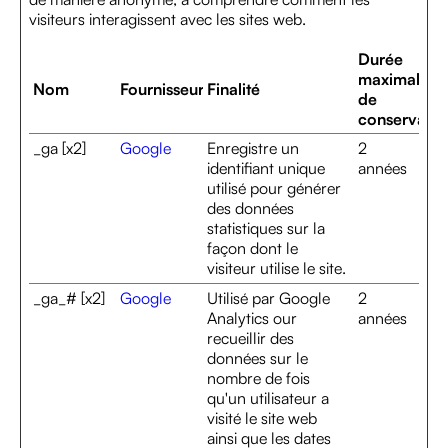
visiteurs interagissent avec les sites web.
Durée
maximale
Nom
Fournisseur
Finalité
de
conservatio
_ga [x2]
Google
Enregistre un
2
identifiant unique
années
utilisé pour générer
des données
statistiques sur la
façon dont le
visiteur utilise le site.
_ga_# [x2]
Google
Utilisé par Google
2
Analytics our
années
recueillir des
données sur le
nombre de fois
qu'un utilisateur a
visité le site web
ainsi que les dates