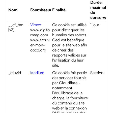
Durée
maximale
Nom
Fournisseur
Finalité
de
conservatio
__cf_bm
Vimeo
Ce cookie est utilisé
1 jour
[x3]
www.digifo
pour distinguer les
rmag.com
humains des robots.
www.trouv
Ceci est bénéfique
er-mon-
pour le site web afin
opco.org
de créer des
rapports valides sur
l'utilisation du leur
site.
_cfuvid
Medium
Ce cookie fait partie
Session
des services fournis
par Cloudflare -
notamment
l’équilibrage de la
charge, la fourniture
du contenu du site
web et la connexion