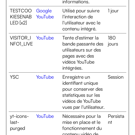
informations.
TESTCOO
Google
Utilisé pour suivre
1 jour
KIESENAB
YouTube
l'interaction de
LED [x2]
l'utilisateur avec le
contenu intégré.
VISITOR_I
YouTube
Tente d'estimer la
180
NFO1_LIVE
bande passante des
jours
utilisateurs sur des
pages avec des
vidéos YouTube
intégrées.
YSC
YouTube
Enregistre un
Session
identifiant unique
pour conserver des
statistiques sur les
vidéos de YouTube
vues par l'utilisateur.
yt-icons-
YouTube
Nécessaire pour la
Persista
last-
mise en place et le
nt
purged
fonctionnement du
contenu vidéo de