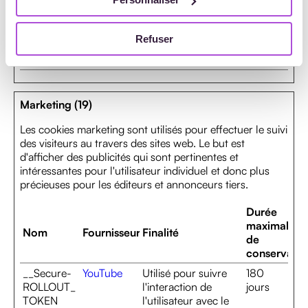
contenu vidéo - Le
cookie provient de
Wistia, qui fournit
Refuser
des logiciels vidéo
aux sites web.
Marketing (19)
Les cookies marketing sont utilisés pour effectuer le suivi
des visiteurs au travers des sites web. Le but est
d'afficher des publicités qui sont pertinentes et
intéressantes pour l'utilisateur individuel et donc plus
précieuses pour les éditeurs et annonceurs tiers.
Durée
maximale
Nom
Fournisseur
Finalité
de
conservatio
__Secure-
YouTube
Utilisé pour suivre
180
ROLLOUT_
l'interaction de
jours
TOKEN
l'utilisateur avec le