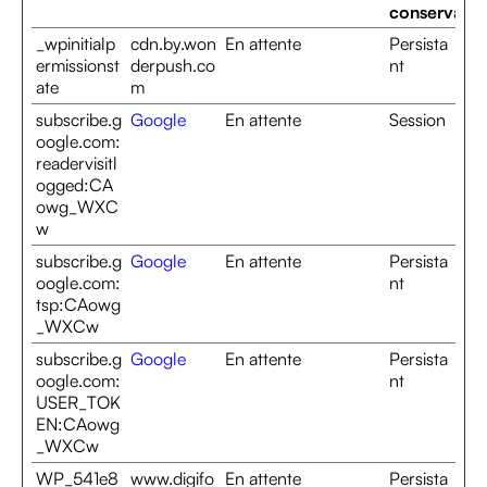
conservatio
_wpinitialp
cdn.by.won
En attente
Persista
ermissionst
derpush.co
nt
ate
m
subscribe.g
Google
En attente
Session
oogle.com:
readervisitl
ogged:CA
owg_WXC
w
subscribe.g
Google
En attente
Persista
oogle.com:
nt
tsp:CAowg
_WXCw
subscribe.g
Google
En attente
Persista
oogle.com:
nt
USER_TOK
EN:CAowg
_WXCw
WP_541e8
www.digifo
En attente
Persista