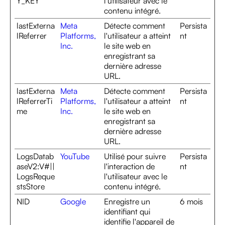
Y_KEY
l'utilisateur avec le
contenu intégré.
lastExterna
Meta
Détecte comment
Persista
lReferrer
Platforms,
l'utilisateur a atteint
nt
Inc.
le site web en
enregistrant sa
dernière adresse
URL.
lastExterna
Meta
Détecte comment
Persista
lReferrerTi
Platforms,
l'utilisateur a atteint
nt
me
Inc.
le site web en
enregistrant sa
dernière adresse
URL.
LogsDatab
YouTube
Utilisé pour suivre
Persista
aseV2:V#||
l'interaction de
nt
LogsReque
l'utilisateur avec le
stsStore
contenu intégré.
NID
Google
Enregistre un
6 mois
identifiant qui
identifie l'appareil de