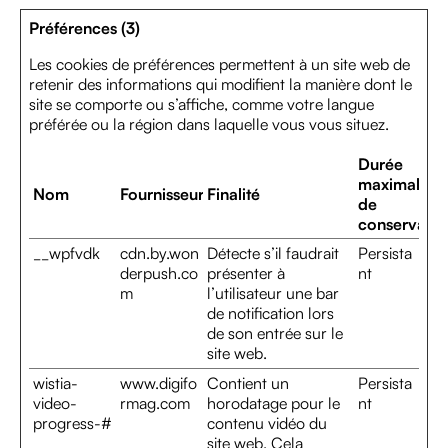
Préférences (3)
Les cookies de préférences permettent à un site web de
retenir des informations qui modifient la manière dont le
site se comporte ou s’affiche, comme votre langue
préférée ou la région dans laquelle vous vous situez.
Durée
maximale
Nom
Fournisseur
Finalité
de
conservatio
__wpfvdk
cdn.by.won
Détecte s’il faudrait
Persista
derpush.co
présenter à
nt
m
l’utilisateur une bar
de notification lors
de son entrée sur le
site web.
wistia-
www.digifo
Contient un
Persista
video-
rmag.com
horodatage pour le
nt
progress-#
contenu vidéo du
site web. Cela