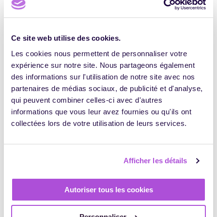
site et quelles pages
on été consultées.
_hjTLDTest
Hotjar
Enregistre des
Session
données statistiques
Ce site web utilise des cookies.
sur le
Les cookies nous permettent de personnaliser votre
comportement des
internautes sur le
expérience sur notre site. Nous partageons également
site web. Utilisé pour
des informations sur l'utilisation de notre site avec nos
les analyses internes
partenaires de médias sociaux, de publicité et d'analyse,
par l'opérateur du
qui peuvent combiner celles-ci avec d'autres
site web.
informations que vous leur avez fournies ou qu'ils ont
vuid
Vimeo
Recueille des
2
collectées lors de votre utilisation de leurs services.
données sur les
années
visites de l'utilisateur
sur le site web, telles
que les pages qui
Afficher les détails
ont été consultées.
wistia
www.digifo
Permet au site web
Persista
Autoriser tous les cookies
rmag.com
de suivre
nt
l'interaction des
utilisateurs avec le
Personnaliser