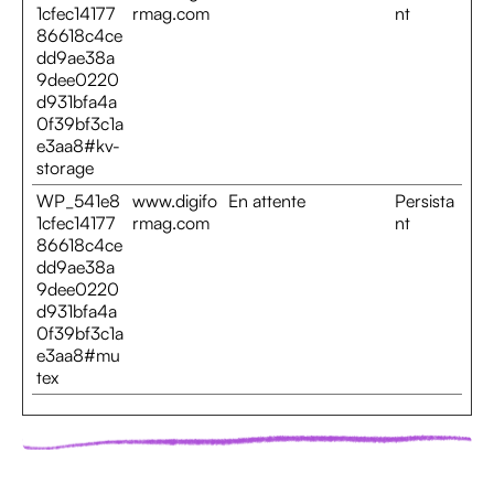
1cfec14177
rmag.com
nt
86618c4ce
dd9ae38a
9dee0220
d931bfa4a
0f39bf3c1a
e3aa8#kv-
storage
WP_541e8
www.digifo
En attente
Persista
1cfec14177
rmag.com
nt
86618c4ce
dd9ae38a
9dee0220
d931bfa4a
0f39bf3c1a
e3aa8#mu
tex