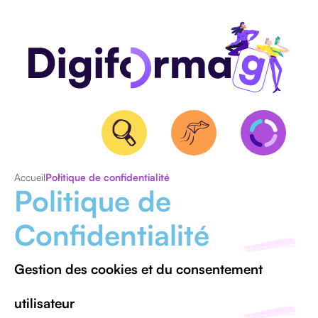
Accueil
Politique de confidentialité
Politique de
QUALIOPI
Confidentialité
BPF
ET
NDA
Gestion des cookies et du consentement
CERTIFICATION
utilisateur
RS/RNCP