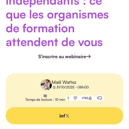
indépendants : ce
HANDICAP
que les organismes
de formation
attendent de vous
E-
LEARNING
S'inscrire au webinaire
PÉDAGOGIE
IA
Maël Wattez
31/10/2025 - 08h00
2
2783
1
Temps de lecture : 10 min
TOUS LES
ARTICLES