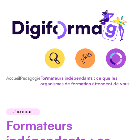
Accueil
Pédagogie
Formateurs indépendants : ce que les
organismes de formation attendent de vous
QUALIOPI
BPF
ET
PÉDAGOGIE
NDA
Formateurs
CERTIFICATION
RS/RNCP