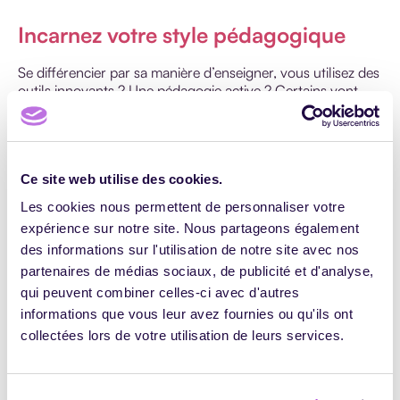
Incarnez votre style pédagogique
Se différencier par sa manière d’enseigner, vous utilisez des
outils innovants ? Une pédagogie active ? Certains vont
jusqu’à faire transpirer ces éléments dans la raison sociale
de leur entité ou dans toute la communication qu’ils
réalisent.
Utilisez les derniers outils en matière d’animation
Ce site web utilise des cookies.
pédagogique, et montrez-le !
Les cookies nous permettent de personnaliser votre
– Une école, une instance, une entreprise privée ou vous-
expérience sur notre site. Nous partageons également
même avez mis en place une nouveauté en matière de
des informations sur l'utilisation de notre site avec nos
ludo-pédagogie ? Dites-le et utilisez-la.
partenaires de médias sociaux, de publicité et d'analyse,
– Avec le développement de la réalité virtuelle, de
qui peuvent combiner celles-ci avec d'autres
nombreuses solutions émergent. Vous équiper peut être un
informations que vous leur avez fournies ou qu'ils ont
investissement intéressant pour démarquer votre
collectées lors de votre utilisation de leurs services.
proposition des autres formateurs indépendants. L’intérêt
de la réalité virtuelle n’est plus à prouver et les organismes
de formation sont friands de pouvoir mettre en avant ces