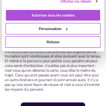
nouveaux outils auprès de leurs clients.
Afficher les détails
Les réseaux de formateurs
Autoriser tous les cookies
Renseignez-vous, dans certains domaines il existe des
réseaux de formateurs fédérez. L’intérêt ? Bénéficier du
Personnaliser
gage de sérieux qu’ils dégagent autour d’eux.
Je vous conseille pour finir, de toujours garder de la
Refuser
hauteur et de ne pas vous embourber dans le quotidien de
vos actions de formation, les attentes des organismes de
formation sont nombreuses et elles évoluent avec le temps.
Et même si le parcours peut parfois vous paraître sinueux
voire semé d’embûches, n’oubliez pas le plus important :
c’est vous qui en détenez la carte, vous êtes le maître du
trajet. Ceux qui sont passés avant vous ont peut-être suivi
un autre itinéraire et pourtant ils sont arrivés aussi. Il n’y a
pas qu’une seule façon de réussir et c’est à vous d’inventer
les moyens d’y parvenir.