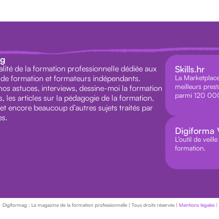
ag
alité de la formation professionnelle dédiée aux
Skills.hr
de formation et formateurs indépendants.
La Marketplace 
meilleurs prest
os astuces, interviews, dessine-moi la formation
parmi 120 000
 les articles sur la pédagogie de la formation,
 et encore beaucoup d’autres sujets traités par
s.
Digiforma V
L’outil de veil
formation.
iformag : Le magazine de la formation professionnelle | Tous droits réservés |
Mentions légales
|