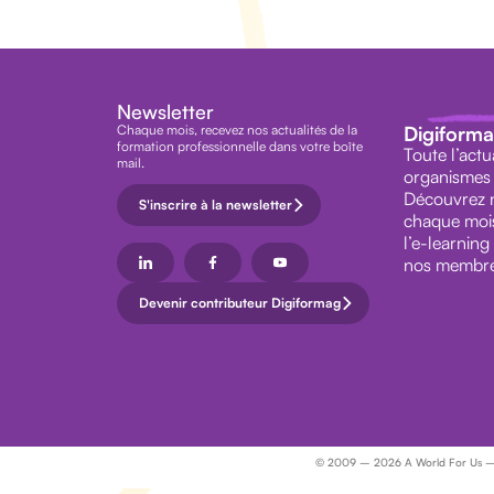
Newsletter
Chaque mois, recevez nos actualités de la
Digiform
formation professionnelle dans votre boîte
Toute l’actu
mail.
organismes 
Découvrez n
S'inscrire à la newsletter
chaque mois,
l’e-learning
nos membre
Devenir contributeur Digiformag
© 2009 – 2026 A World For Us – Dig