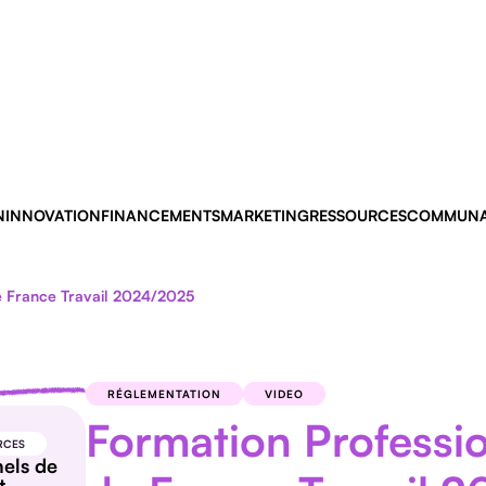
N
INNOVATION
FINANCEMENTS
MARKETING
RESSOURCES
COMMUNA
 de France Travail 2024/2025
RÉGLEMENTATION
VIDEO
Formation Profession
RCES
nels de
t