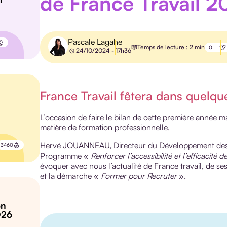
de France Travail 
Pascale Lagahe
Temps de lecture : 2 min
0
24/10/2024 - 17h36
France Travail fêtera dans quelque
L’occasion de faire le bilan de cette première année ma
matière de formation professionnelle.
Hervé JOUANNEAU, Directeur du Développement des C
3460
Programme «
Renforcer l’accessibilité et l’efficacité 
évoquer avec nous l’actualité de France travail, de s
et la démarche «
Former pour Recruter
».
en
026