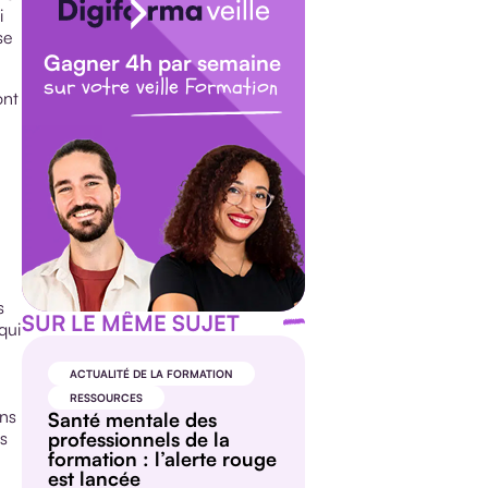
i
se
Gagner 4h par semaine
sur votre veille Formation
ont
s
SUR LE MÊME SUJET
qui
ACTUALITÉ DE LA FORMATION
RESSOURCES
ins
Santé mentale des
es
professionnels de la
formation : l’alerte rouge
est lancée