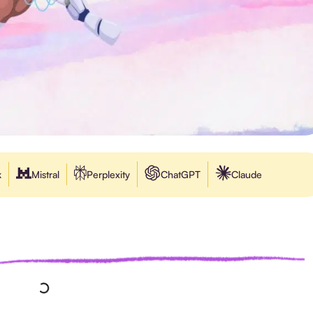
k
Mistral
Perplexity
ChatGPT
Claude