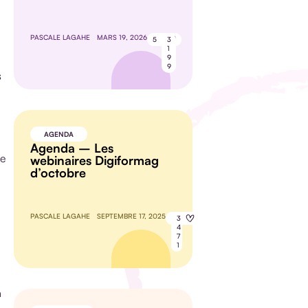
PASCALE LAGAHE
MARS 19, 2026
5
3
1
9
9
s
AGENDA
Agenda – Les
ce
webinaires Digiformag
d’octobre
PASCALE LAGAHE
SEPTEMBRE 17, 2025
8
3
4
7
1
n