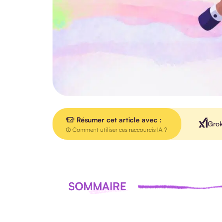
Résumer cet article avec :
Gro
Comment utiliser ces raccourcis IA ?
SOMMAIRE