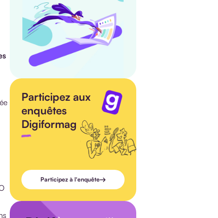
es
Participez aux
cée
enquêtes
Digiformag
Participez à l'enquête
CO
ns