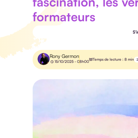
fascination, les vé
formateurs
S'
Rony Germon
Temps de lecture : 8 min
15/10/2025 - 08h00