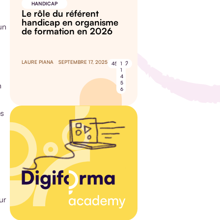
HANDICAP
Le rôle du référent
handicap en organisme
un
de formation en 2026
LAURE PIANA
SEPTEMBRE 17, 2025
45
1
1
4
5
n
6
es
our