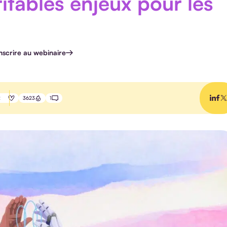
ritables enjeux pour les
inscrire au webinaire
2
3623
1