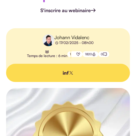
HANDICAP
S'inscrire au webinaire
Johann Vidalenc
17/02/2025 - 08h00
E-
LEARNING
1
1820
0
Temps de lecture : 6 min
PÉDAGOGIE
IA
TOUS LES
ARTICLES