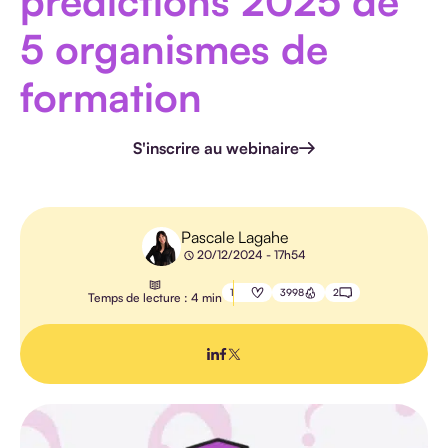
prédictions 2025 de
HANDICAP
5 organismes de
formation
S'inscrire au webinaire
E-
LEARNING
PÉDAGOGIE
Pascale Lagahe
IA
20/12/2024 - 17h54
1
3998
2
Temps de lecture : 4 min
TOUS LES
ARTICLES