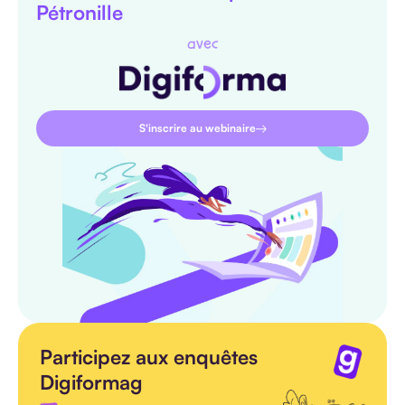
Pétronille
avec
S'inscrire au webinaire
Participez aux enquêtes
Digiformag