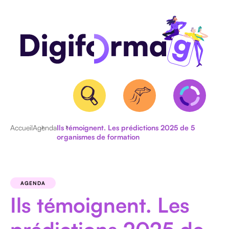
Accueil
Agenda
Ils témoignent. Les prédictions 2025 de 5
organismes de formation
QUALIOPI
BPF
ET
AGENDA
NDA
Ils témoignent. Les
CERTIFICATION
RS/RNCP