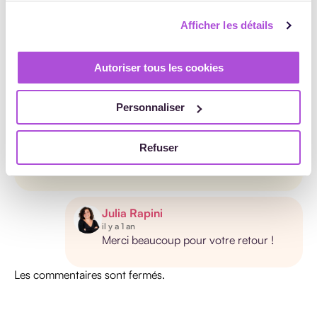
Afficher les détails
Autoriser tous les cookies
2 commentaires publiés
Personnaliser
Formation
Refuser
il y a 1 an
Merci pour votre éclairage sur ce sujet.
Julia Rapini
il y a 1 an
Merci beaucoup pour votre retour !
Les commentaires sont fermés.