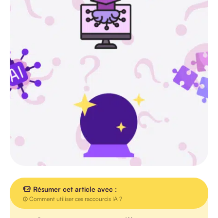
TOUS LES
ARTICLES
AGENDA
INTERVIEW
VIDEO
Résumer cet article avec :
Comment utiliser ces raccourcis IA ?