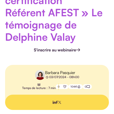
certification
HANDICAP
Référent AFEST » Le
témoignage de
Delphine Valay
E-
LEARNING
S'inscrire au webinaire
PÉDAGOGIE
IA
Barbara Pasquier
03/07/2024 - 08h00
0
10441
0
Temps de lecture : 7 min
TOUS LES
ARTICLES