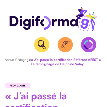
Accueil
Pédagogie
« J’ai passé la certification Référent AFEST »
Le témoignage de Delphine Valay
QUALIOPI
BPF
ET
PÉDAGOGIE
NDA
« J’ai passé la
CERTIFICATION
RS/RNCP