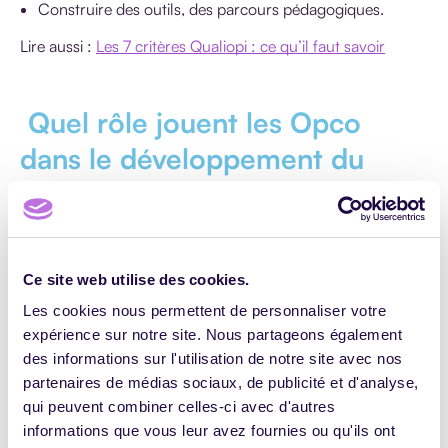
Construire des outils, des parcours pédagogiques.
Lire aussi :
Les 7 critères Qualiopi : ce qu’il faut savoir
Quel rôle jouent les Opco
dans le développement du
dispositif AFEST ?
Les opérateurs de compétences (Opco) sont amenés à
jouer un rôle lorsqu’une AFEST intervient dans une
Ce site web utilise des cookies.
entreprise de moins de 50 salariés. Les Opco ont lancé des
Les cookies nous permettent de personnaliser votre
appels à référencement de prestataires d’actions de
formation qui pourront intervenir dans des dispositifs
expérience sur notre site. Nous partageons également
AFEST financés par les Opco. Disposer de la certification
des informations sur l'utilisation de notre site avec nos
Référente AFEST est souvent demandé pour y répondre et
partenaires de médias sociaux, de publicité et d'analyse,
donc c’est un plus.
qui peuvent combiner celles-ci avec d'autres
Les entreprises de moins de 50 salariés sont
informations que vous leur avez fournies ou qu'ils ont