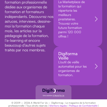
formation professionnelle
La Marketplace de
la formation qui
dédiée aux organismes de
répertorie les
formation et formateurs
meilleurs
indépendants. Découvrez nos
prestataires.
astuces, interviews, dessine-
Trouvez votre
moi la formation chaque
future formation
mois, les articles sur la
parmi 120 000
pédagogie de la formation,
offres !
l’e-learning et encore
beaucoup d’autres sujets
traités par nos membres.
Digiforma
Veille
L’outil de veille
automatisé pour les
organismes de
formation.
© 2009 – 2026 A World For Us – Digiformag : Le magazine de la formation
professionnelle | Tous droits réservés |
Mentions légales
|
Politique de Confidentialité
|