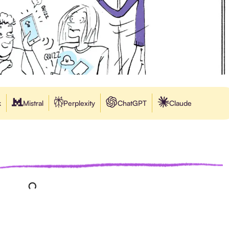
k
Mistral
Perplexity
ChatGPT
Claude