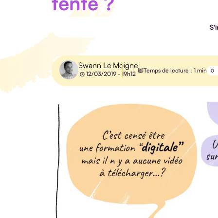
tente ?
S'
Swann Le Moigne
Temps de lecture : 1 min
0
12/03/2019 - 19h12