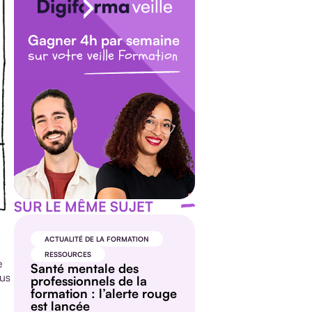
Gagner 4h par semaine
sur votre veille Formation
SUR LE MÊME SUJET
ACTUALITÉ DE LA FORMATION
RESSOURCES
e
Santé mentale des
lus
professionnels de la
formation : l’alerte rouge
est lancée