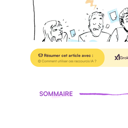
Résumer cet article avec :
Gro
Comment utiliser ces raccourcis IA ?
SOMMAIRE