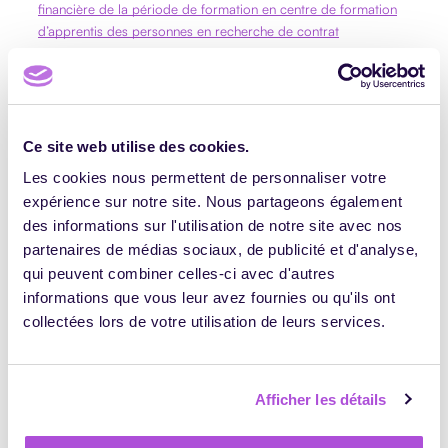
financière de la période de formation en centre de formation
d’apprentis des personnes en recherche de contrat
d’apprentissage prévue à l’article 75 de la loi n° 2020-935 du 30
juillet 2020 de finances rectificative pour 2020
Ce site web utilise des cookies.
Les cookies nous permettent de personnaliser votre
expérience sur notre site. Nous partageons également
des informations sur l'utilisation de notre site avec nos
partenaires de médias sociaux, de publicité et d'analyse,
qui peuvent combiner celles-ci avec d'autres
informations que vous leur avez fournies ou qu'ils ont
Habiba Klingler
collectées lors de votre utilisation de leurs services.
Je suis juriste droit du travail spécialisée
dans les RH, la formation professionnelle et
les politiques de l'emploi. Pendant plusieurs
Afficher les détails
années, j’ai travaillé dans le secteur de
l'insertion professionnelle puis j'ai