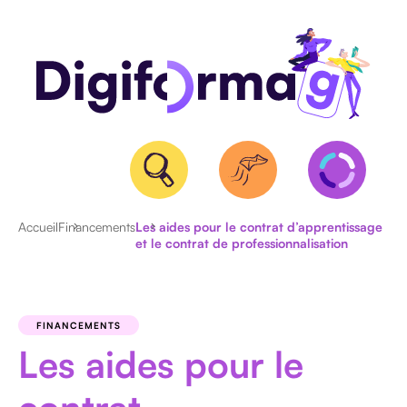
Accueil
Financements
Les aides pour le contrat d’apprentissage
et le contrat de professionnalisation
QUALIOPI
BPF
ET
FINANCEMENTS
NDA
Les aides pour le
CERTIFICATION
RS/RNCP