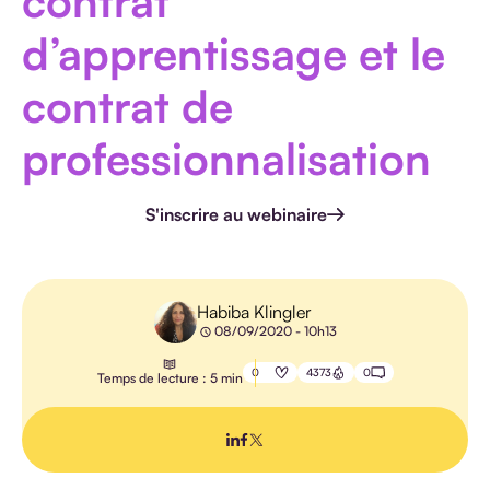
contrat
HANDICAP
d’apprentissage et le
contrat de
professionnalisation
E-
LEARNING
S'inscrire au webinaire
PÉDAGOGIE
IA
Habiba Klingler
08/09/2020 - 10h13
0
4373
0
Temps de lecture : 5 min
TOUS LES
ARTICLES