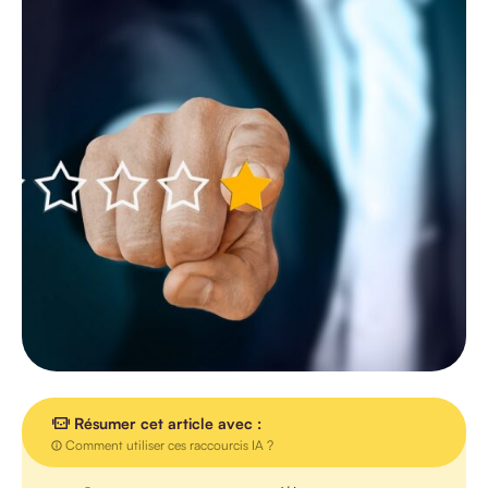
TOUS LES
ARTICLES
AGENDA
INTERVIEW
VIDEO
Résumer cet article avec :
Comment utiliser ces raccourcis IA ?