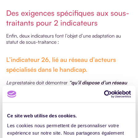
Des exigences spécifiques aux sous-
traitants pour 2 indicateurs
Enfin, deux indicateurs font l’objet d’une adaptation au
statut de sous-traitance :
L’indicateur 26, lié au réseau d’acteurs
spécialisés dans le handicap.
Le
prestataire doit démontrer
“qu’il dispose d’un réseau
de partenaires/experts/acteurs du champ du
handicap”
,
ce qui est l’obligation générale pour tous les
prestataires.
Le sous-traitant dispose toutefois d’un droit d’option,
Ce site web utilise des cookies.
puisqu’il peut, à défaut, démontrer que
“son donneur
d’ordre lui a communiqué la liste de ses partenaires
Les cookies nous permettent de personnaliser votre
mobilisables pour orienter les PSH et mettre en place
expérience sur notre site. Nous partageons également
des mesures spécifiques
.”