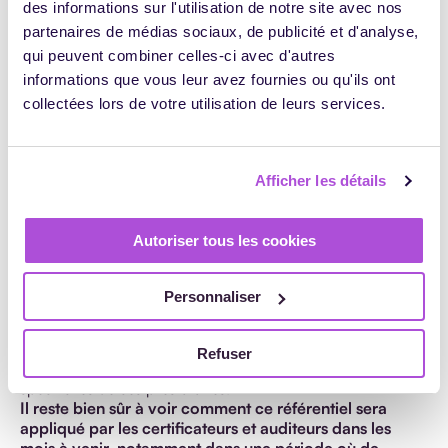
des informations sur l'utilisation de notre site avec nos
partenaires de médias sociaux, de publicité et d'analyse,
L’indicateur 30 qui est relatif au recueil des
qui peuvent combiner celles-ci avec d'autres
informations que vous leur avez fournies ou qu'ils ont
appréciations des parties prenantes.
collectées lors de votre utilisation de leurs services.
Si le sous-traitant n’a pas d’obligation de recueillir celles
des financeurs (il n’a pas de lien avec eux) et de l’équipe
pédagogique (il en fait partie), il doit en revanche recueillir
Afficher les détails
celles
“des bénéficiaires
et de son donneur d’ordre”
.
En conclusion
Autoriser tous les cookies
Ces évolutions du guide de lecture étaient très attendues,
Personnaliser
et elles permettent d’être davantage en adéquation avec le
quotidien des sous-traitants. Cet exercice de simplification
semble plutôt aller dans le bon sens, en ne dénaturant pas
Refuser
le référentiel Qualiopi, tout en tenant compte des
spécificités de ces prestataires.
Il reste bien sûr à voir comment ce référentiel sera
appliqué par les certificateurs et auditeurs dans les