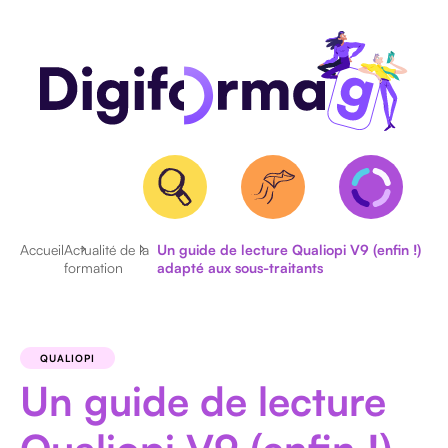
Accueil
Actualité de la
Un guide de lecture Qualiopi V9 (enfin !)
formation
adapté aux sous-traitants
QUALIOPI
BPF
ET
QUALIOPI
NDA
Un guide de lecture
CERTIFICATION
RS/RNCP