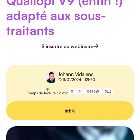
Qualiopi V9 (enfin !)
HANDICAP
adapté aux sous-
traitants
S'inscrire au webinaire
E-
LEARNING
PÉDAGOGIE
Johann Vidalenc
IA
11/01/2024 - 12h50
0
13820
0
Temps de lecture : 6 min
TOUS LES
ARTICLES