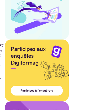
t
237
Participez aux
des
enquêtes
.
Digiformag
x
e
Participez à l'enquête