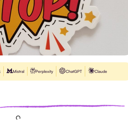
k
Mistral
Perplexity
ChatGPT
Claude