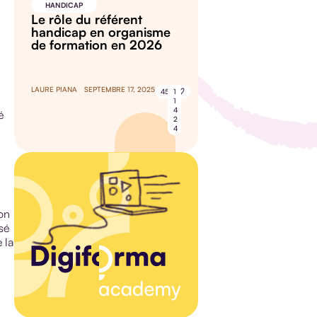
HANDICAP
Le rôle du référent
handicap en organisme
de formation en 2026
LAURE PIANA
SEPTEMBRE 17, 2025
45
1
1
4
é
2
4
ion
sé
 la