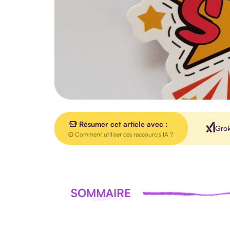
Résumer cet article avec :
Gro
Comment utiliser ces raccourcis IA ?
SOMMAIRE