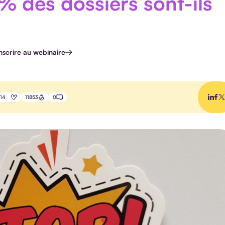
 % des dossiers sont-ils
inscrire au webinaire
14
11853
0