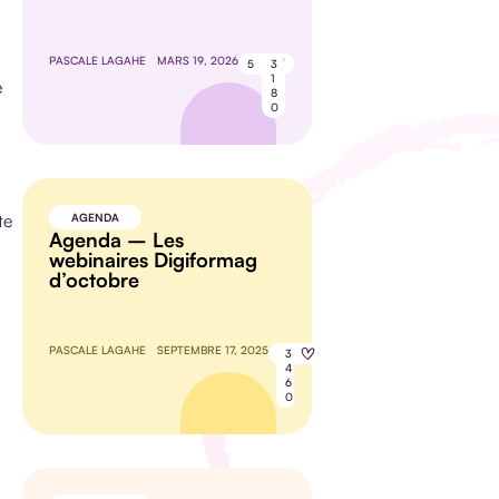
PASCALE LAGAHE
MARS 19, 2026
5
3
1
e
8
0
te
AGENDA
Agenda – Les
webinaires Digiformag
d’octobre
PASCALE LAGAHE
SEPTEMBRE 17, 2025
8
3
4
6
0