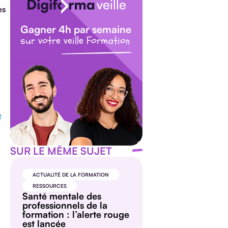
es
Gagner 4h par semaine
sur votre veille Formation
é
SUR LE MÊME SUJET
ACTUALITÉ DE LA FORMATION
RESSOURCES
Santé mentale des
professionnels de la
formation : l’alerte rouge
est lancée