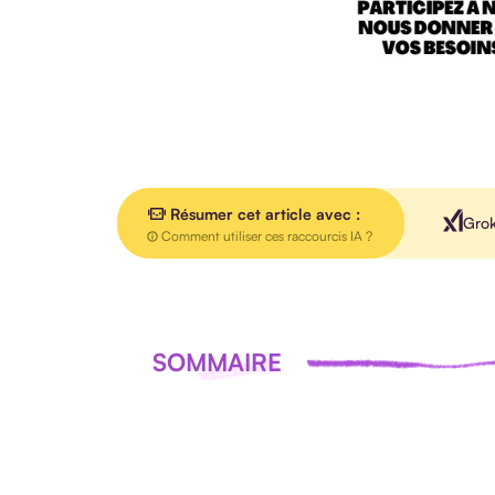
Résumer cet article avec :
Gro
Comment utiliser ces raccourcis IA ?
SOMMAIRE