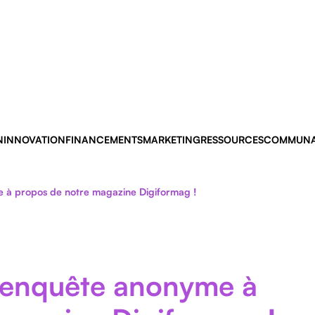
N
INNOVATION
FINANCEMENTS
MARKETING
RESSOURCES
COMMUNA
e à propos de notre magazine Digiformag !
e enquête anonyme à