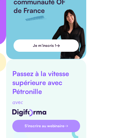
communauté OF
de France
Je m’inscris !
Passez à la vitesse
supérieure avec
Pétronille
avec
S'inscrire au webinaire