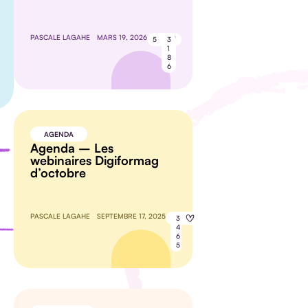
PASCALE LAGAHE
MARS 19, 2026
5
3
1
8
6
AGENDA
Agenda – Les
webinaires Digiformag
d’octobre
PASCALE LAGAHE
SEPTEMBRE 17, 2025
8
3
4
6
5