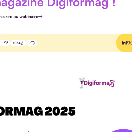
agazine Digiformag !
inscrire au webinaire
4054
0