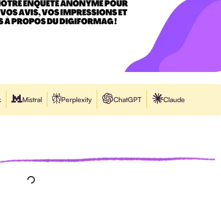
k
Mistral
Perplexity
ChatGPT
Claude