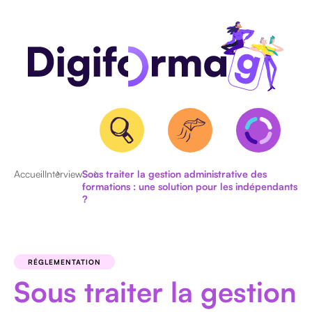
Accueil
Interview
Sous traiter la gestion administrative des
formations : une solution pour les indépendants
?
QUALIOPI
BPF
ET
NDA
RÉGLEMENTATION
Sous traiter la gestion
CERTIFICATION
RS/RNCP