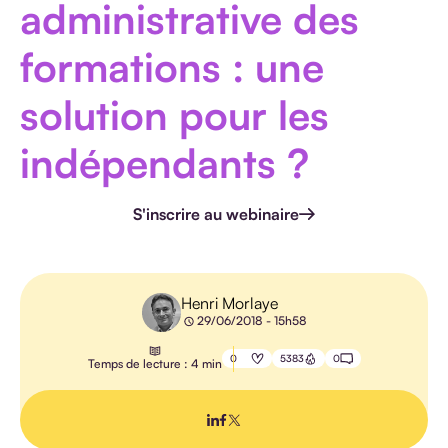
administrative des
HANDICAP
formations : une
solution pour les
indépendants ?
E-
LEARNING
S'inscrire au webinaire
PÉDAGOGIE
IA
Henri Morlaye
29/06/2018 - 15h58
0
5383
0
Temps de lecture : 4 min
TOUS LES
ARTICLES