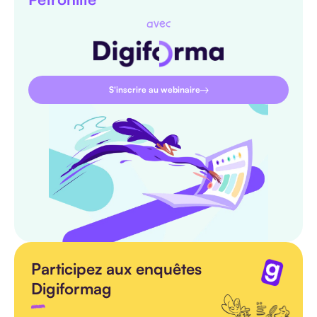
avec
S'inscrire au webinaire
Participez aux enquêtes
Digiformag