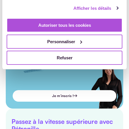
Afficher les détails
Autoriser tous les cookies
Personnaliser
Rejoignez la plus grande
Refuser
communauté OF de France
Je m’inscris !
Passez à la vitesse supérieure avec
Pétronille