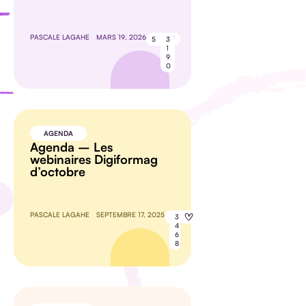
PASCALE LAGAHE
MARS 19, 2026
5
3
1
9
0
AGENDA
Agenda – Les
webinaires Digiformag
d’octobre
PASCALE LAGAHE
SEPTEMBRE 17, 2025
8
3
4
6
8