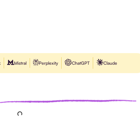
k
Mistral
Perplexity
ChatGPT
Claude