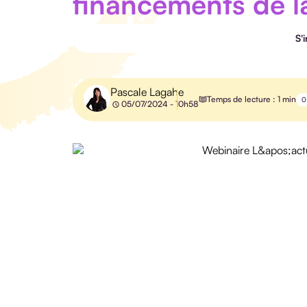
financements de l
S'
Pascale Lagahe
Temps de lecture : 1 min
0
05/07/2024 - 10h58