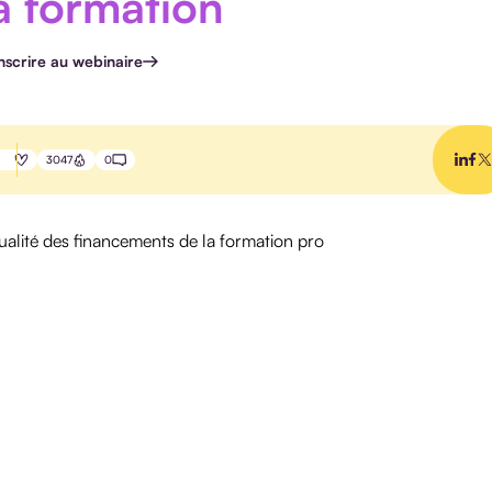
a formation
inscrire au webinaire
3047
0