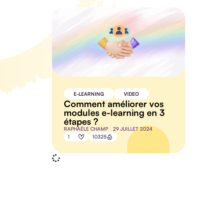
E-LEARNING
VIDEO
Comment améliorer vos
modules e-learning en 3
étapes ?
RAPHAËLE CHAMP
29 JUILLET 2024
1
10325