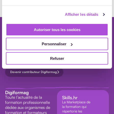
Afficher les détails
TOUS LES
Autoriser tous les cookies
ARTICLES
Newsletter
Chaque mois, recevez nos actualités de la formation professionnelle dans
votre boîte mail.
Personnaliser
S'inscrire à la newsletter
Refuser
AGENDA
Devenir contributeur Digiformag
INTERVIEW
VIDEO
Digiformag
Toute l’actualité de la
Skills.hr
formation professionnelle
La Marketplace de
la formation qui
dédiée aux organismes de
répertorie les
formation et formateurs