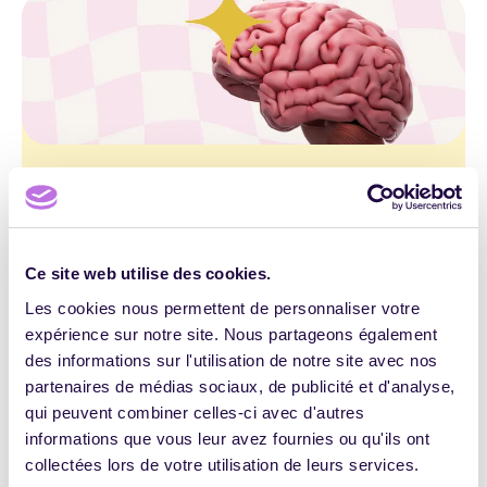
HANDICAP
E-
IA
LEARNING
L’IA au service du développement des soft
skills : révolution ou simple évolution
PÉDAGOGIE
pédagogique ?
RONY GERMON
28 MAI 2025
IA
Ce site web utilise des cookies.
7
3739
Les cookies nous permettent de personnaliser votre
expérience sur notre site. Nous partageons également
des informations sur l'utilisation de notre site avec nos
partenaires de médias sociaux, de publicité et d'analyse,
qui peuvent combiner celles-ci avec d'autres
Haut de page
TOUS LES
informations que vous leur avez fournies ou qu'ils ont
ARTICLES
collectées lors de votre utilisation de leurs services.