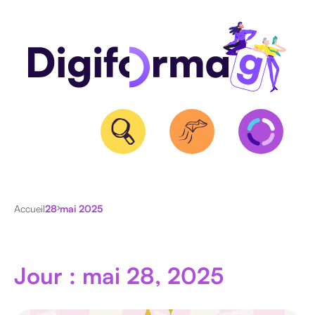
QUALIOPI
Accueil
28 mai 2025
BPF
ET
NDA
Jour : mai 28, 2025
CERTIFICATION
RS/RNCP