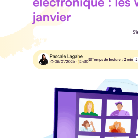
électronique : les
janvier
S'
Pascale Lagahe
Temps de lecture : 2 min
2
05/01/2026 - 12h30