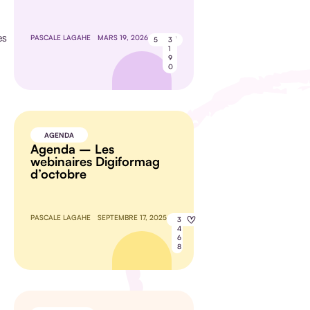
es
PASCALE LAGAHE
MARS 19, 2026
5
3
1
9
0
AGENDA
Agenda – Les
webinaires Digiformag
d’octobre
PASCALE LAGAHE
SEPTEMBRE 17, 2025
8
3
4
6
8