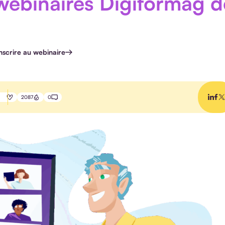
 webinaires Digiformag d
inscrire au webinaire
2087
0