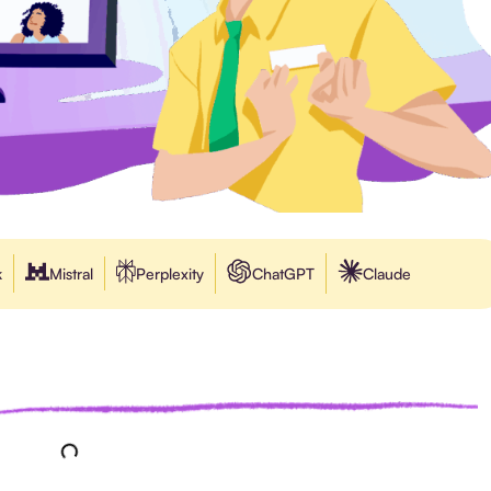
k
Mistral
Perplexity
ChatGPT
Claude