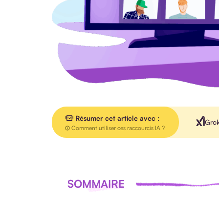
Résumer cet article avec :
Gro
Comment utiliser ces raccourcis IA ?
SOMMAIRE