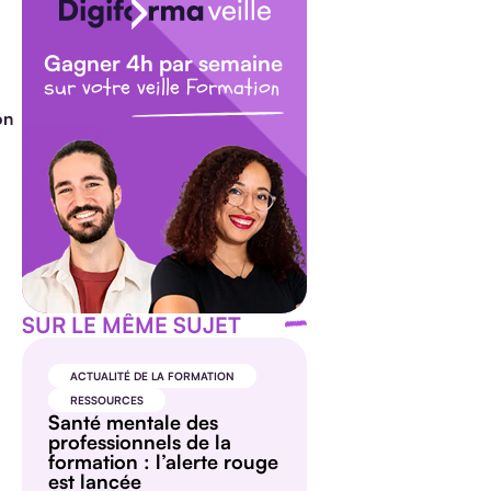
Gagner 4h par semaine
sur votre veille Formation
on
SUR LE MÊME SUJET
ACTUALITÉ DE LA FORMATION
RESSOURCES
Santé mentale des
professionnels de la
formation : l’alerte rouge
est lancée