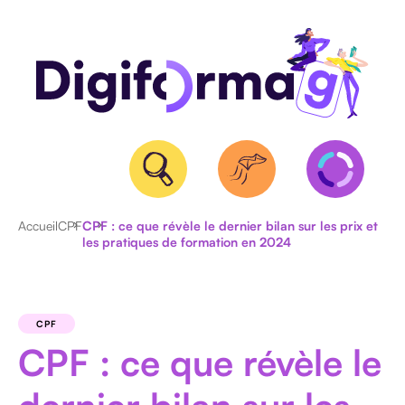
Accueil
CPF
CPF : ce que révèle le dernier bilan sur les prix et
les pratiques de formation en 2024
QUALIOPI
BPF
ET
CPF
NDA
CPF : ce que révèle le
CERTIFICATION
RS/RNCP