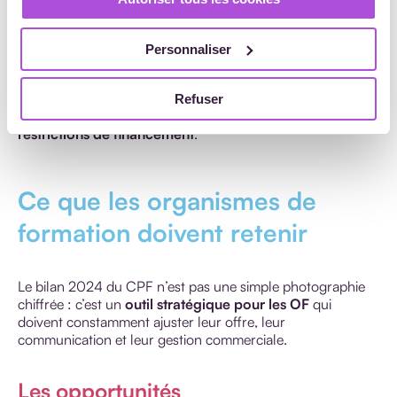
VAE
: +4,4 %, à 89,6 €/heure.
🔎 À lire :
Évolution des prix CPF : faut-il revoir votre
Personnaliser
stratégie tarifaire ?
Ces hausses s’expliquent par l’
augmentation des coûts
Refuser
pédagogiques
et une volonté des OF de
compenser les
restrictions de financement
.
Ce que les organismes de
formation doivent retenir
Le bilan 2024 du CPF n’est pas une simple photographie
chiffrée : c’est un
outil stratégique pour les OF
qui
doivent constamment ajuster leur offre, leur
communication et leur gestion commerciale.
Les opportunités