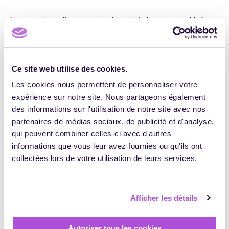
Le rapport confirme une tendance à la
hausse modérée
mais continue des tarifs
, même à caractéristiques
constantes. Un signal à ne pas négliger pour les OF qui
souhaitent rester compétitifs tout en maintenant la
rentabilité de leur activité.
Ce site web utilise des cookies.
Les cookies nous permettent de personnaliser votre
Une augmentation contenue mais
expérience sur notre site. Nous partageons également
significative
des informations sur l'utilisation de notre site avec nos
partenaires de médias sociaux, de publicité et d'analyse,
En 2024, les prix ont augmenté de
2 % en moyenne à
qui peuvent combiner celles-ci avec d'autres
caractéristiques comparables
. Mais certains domaines
informations que vous leur avez fournies ou qu'ils ont
ont connu des hausses bien plus marquées.
collectées lors de votre utilisation de leurs services.
Évolutions 2024
Afficher les détails
Bilan de compétences
: +6,1 %, à 93,2 €/heure.
Permis de conduire
: +5,8 %, à 46,2 €/heure.
Autoriser tous les cookies