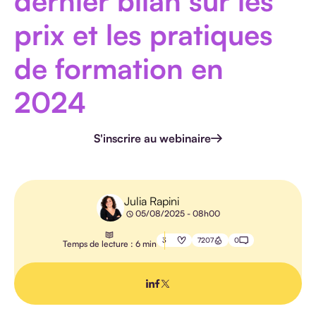
dernier bilan sur les
HANDICAP
prix et les pratiques
de formation en
2024
E-
LEARNING
S'inscrire au webinaire
PÉDAGOGIE
IA
Julia Rapini
05/08/2025 - 08h00
3
7207
0
Temps de lecture : 6 min
TOUS LES
ARTICLES