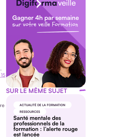
Gagner 4h par semaine
sur votre veille Formation
.
 15
SUR LE MÊME SUJET
dre
ACTUALITÉ DE LA FORMATION
RESSOURCES
Santé mentale des
professionnels de la
formation : l’alerte rouge
est lancée