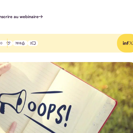
inscrire au webinaire
0
7818
2