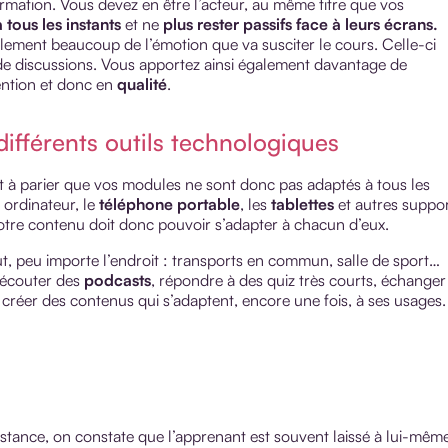
mation. Vous devez en être l’acteur, au même titre que vos
 tous les instants
et ne
plus rester passifs face à leurs écrans.
lement beaucoup de l’émotion que va susciter le cours. Celle-ci
de discussions. Vous apportez ainsi également davantage de
ention et donc en
qualité
.
ifférents outils technologiques
rt à parier que vos modules ne sont donc pas adaptés à tous les
 ordinateur, le
téléphone portable
, les
tablettes
et autres suppo
otre contenu doit donc pouvoir s’adapter à chacun d’eux.
t, peu importe l’endroit : transports en commun, salle de sport…
y écouter des
podcasts
, répondre à des quiz très courts, échanger
réer des contenus qui s’adaptent, encore une fois, à ses usages.
istance, on constate que l’apprenant est souvent laissé à lui-mêm