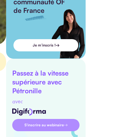
communauté OF
de France
Je m’inscris !
Passez à la vitesse
supérieure avec
Pétronille
avec
S'inscrire au webinaire