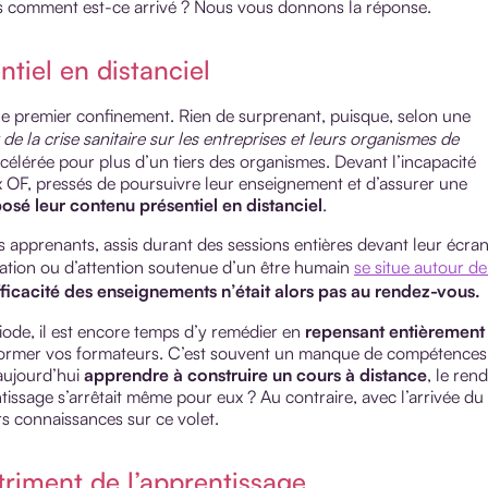
ais comment est-ce arrivé ? Nous vous donnons la réponse.
tiel en distanciel
le premier confinement. Rien de surprenant, puisque, selon
une
 de la crise sanitaire sur les entreprises et leurs organismes de
 accélérée pour plus d’un tiers des organismes.
Devant l’incapacité
x OF, pressés de poursuivre leur enseignement et d’assurer une
osé leur contenu présentiel en distanciel
.
ns apprenants, assis durant des sessions entières devant leur écran
tion ou d’attention soutenue d’un être humain
se situe autour de
fficacité des enseignements n’était alors pas au rendez-vous.
iode, il est encore temps d’y remédier en
repensant entièrement
de former vos formateurs. C’est souvent un manque de compétences
 aujourd’hui
apprendre à construire un cours à distance
, le ren
ntissage s’arrêtait même pour eux ? Au contraire, avec l’arrivée du
urs connaissances sur ce volet.
étriment de l’apprentissage