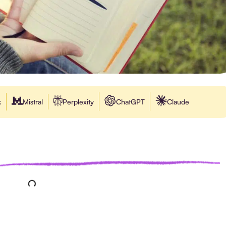
k
Mistral
Perplexity
ChatGPT
Claude