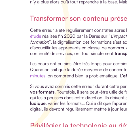
n’y a plus alors qu’à tout reprendre à la base. M
Transformer son contenu présen
Cette erreur a été régulièrement constatée après 
étude
réalisée fin 2020 par la Dares sur “
L’impact
formation
”, la digitalisation des formations s’est
d’accueillir les apprenants en classe, de nombreu
continuité de services, ont tout simplement
transp
Les cours ont pu ainsi être très longs pour certai
Quand on sait que la durée moyenne de concentra
minutes
, on comprend bien la problématique.
L’e
Si vous avez commis cette erreur durant cette pér
vos formats.
Toutefois, il sera peut-être utile 
qui les a poussés dans cette direction. Ils doivent
ludique
, varier les formats… Qui a dit que l’appre
digital, ils devront régulièrement mettre à jour le
Privilégier la technologie au d