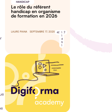
HANDICAP
Le rôle du référent
handicap en organisme
de formation en 2026
LAURE PIANA
SEPTEMBRE 17, 2025
45
1
1
er
4
5
1
que
ne