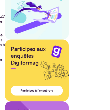
022
ns
sé
.
us
n à
Participez aux
enquêtes
m
Digiformag
Participez à l'enquête
l