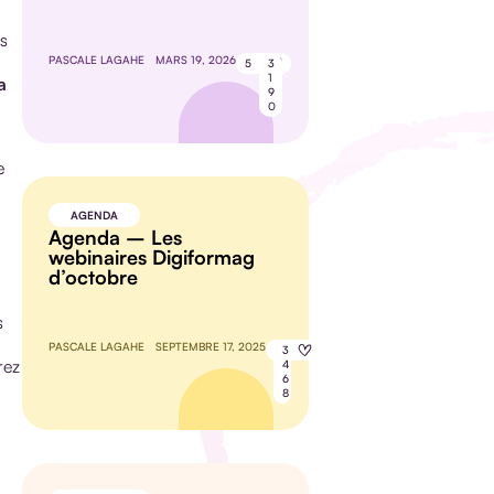
es
PASCALE LAGAHE
MARS 19, 2026
5
3
1
la
9
0
e
AGENDA
Agenda – Les
webinaires Digiformag
d’octobre
s
PASCALE LAGAHE
SEPTEMBRE 17, 2025
8
3
rez
4
6
8