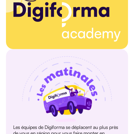
Les équipes de Digiforma se déplacent au plus près
de vous en région pour vous faire monter en