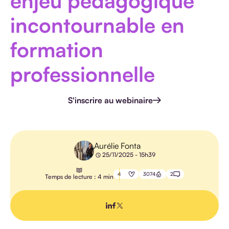
enjeu pédagogique
HANDICAP
incontournable en
formation
professionnelle
E-
LEARNING
S'inscrire au webinaire
PÉDAGOGIE
IA
Aurélie Fonta
25/11/2025 - 15h39
4
3074
2
Temps de lecture : 4 min
TOUS LES
ARTICLES