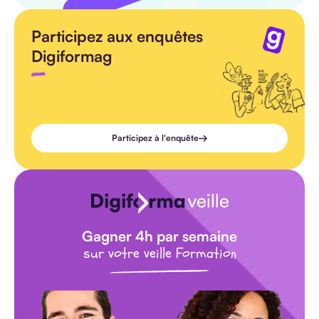
Participez aux enquêtes
Digiformag
Participez à l'enquête
Gagner 4h par semaine
sur votre veille Formation