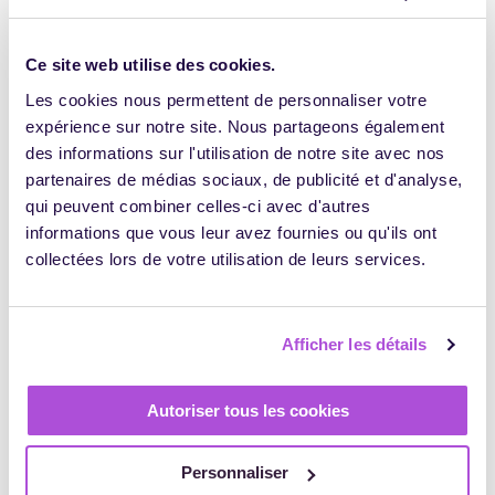
Trés interessant
Répondre
Ce site web utilise des cookies.
Les cookies nous permettent de personnaliser votre
Jerome GARCIN
expérience sur notre site. Nous partageons également
il y a 3 mois
j’integre cette année cette problématique dans le
des informations sur l'utilisation de notre site avec nos
parcours RHF de mon OF
partenaires de médias sociaux, de publicité et d'analyse,
Je découvre que ce sujet est complexe
qui peuvent combiner celles-ci avec d'autres
Merci pour cet article , donc😉
informations que vous leur avez fournies ou qu'ils ont
collectées lors de votre utilisation de leurs services.
Répondre
Laisser un commentaire
Afficher les détails
Votre adresse e-mail ne sera pas publiée.
Les champs obligatoires
sont indiqués avec
*
Autoriser tous les cookies
Commentaire
*
Personnaliser