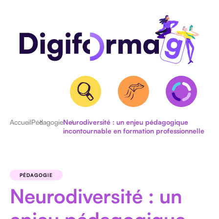
Accueil
Pédagogie
Neurodiversité : un enjeu pédagogique
incontournable en formation professionnelle
QUALIOPI
BPF
ET
PÉDAGOGIE
NDA
Neurodiversité : un
CERTIFICATION
RS/RNCP