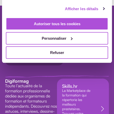
Afficher les détails
Newsletter
Autoriser tous les cookies
Chaque mois, recevez nos actualités de la formation professionnelle dans
TOUS LES
votre boîte mail.
ARTICLES
S'inscrire à la newsletter
Personnaliser
Refuser
Devenir contributeur Digiformag
AGENDA
INTERVIEW
Digiformag
Toute l’actualité de la
Skills.hr
VIDEO
formation professionnelle
La Marketplace de
la formation qui
dédiée aux organismes de
répertorie les
formation et formateurs
meilleurs
indépendants. Découvrez nos
prestataires.
astuces, interviews, dessine-
Trouvez votre