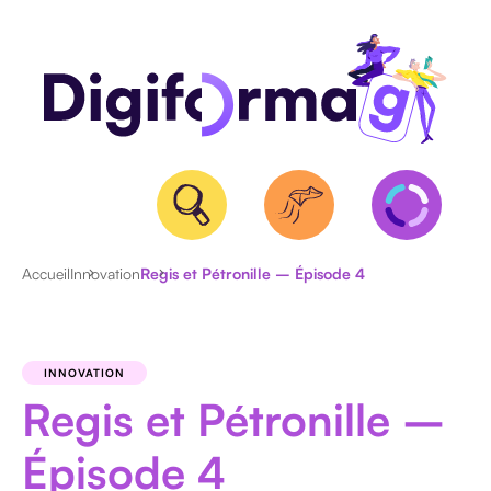
Accueil
Innovation
Regis et Pétronille – Épisode 4
QUALIOPI
BPF
INNOVATION
ET
Regis et Pétronille –
NDA
CERTIFICATION
Épisode 4
RS/RNCP