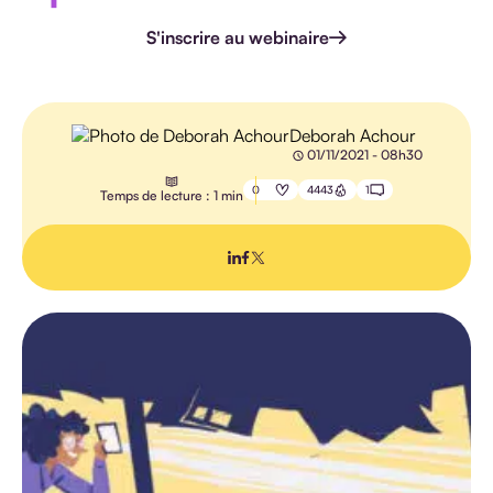
HANDICAP
S'inscrire au webinaire
Deborah Achour
01/11/2021 - 08h30
E-
LEARNING
0
4443
1
Temps de lecture : 1 min
PÉDAGOGIE
IA
TOUS LES
ARTICLES