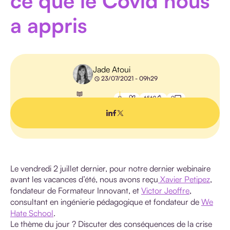
ce que le Covid nous
HANDICAP
a appris
Jade Atoui
23/07/2021 - 09h29
E-
LEARNING
0
6569
0
Temps de lecture : 4 min
PÉDAGOGIE
IA
Le vendredi 2 juillet dernier, pour notre dernier webinaire
avant les vacances d’été, nous avons reçu
Xavier Petipez
,
fondateur de Formateur Innovant, et
Victor Jeoffre
,
consultant en ingénierie pédagogique et fondateur de
We
TOUS LES
ARTICLES
Hate School
.
Le thème du jour ? Discuter des conséquences de la crise