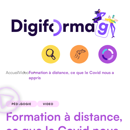
Accueil
Video
Formation à distance, ce que le Covid nous a
appris
QUALIOPI
BPF
ET
PÉDAGOGIE
VIDEO
NDA
Formation à distance,
CERTIFICATION
RS/RNCP