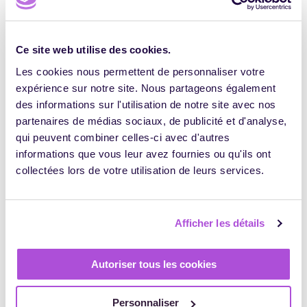
D’un point de vue marketing, le digital ouvre de
nouveaux canaux et l’une des astuces mise en avant est
d’ailleurs de ne pas avoir peur de partager des contenus
Ce site web utilise des cookies.
gratuitement pour augmenter l’usage du digital chez les
futurs apprenants et ainsi faire connaître son expertise et
Les cookies nous permettent de personnaliser votre
acquérir plus de participants. Pour reprendre les mots
expérience sur notre site. Nous partageons également
de Xavier “en digital, on cherche à faire du volume !”.
des informations sur l'utilisation de notre site avec nos
partenaires de médias sociaux, de publicité et d'analyse,
qui peuvent combiner celles-ci avec d'autres
informations que vous leur avez fournies ou qu'ils ont
Jade Atoui
collectées lors de votre utilisation de leurs services.
J'accompagne les organismes de formation
à parfaire leur transformation digitale au
sein de Digiforma au travers de nos
Afficher les détails
différents outils et services : Digiforma,
Digiforma Veille, ou encore l'Academy !
Autoriser tous les cookies
Personnaliser