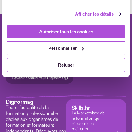
Afficher les détails
TOUS LES
Newsletter
Autoriser tous les cookies
ARTICLES
Chaque mois, recevez nos actualités de la formation professionnelle dans
votre boîte mail.
Personnaliser
S'inscrire à la newsletter
Refuser
AGENDA
Devenir contributeur Digiformag
INTERVIEW
VIDEO
Digiformag
Toute l’actualité de la
Skills.hr
formation professionnelle
La Marketplace de
la formation qui
dédiée aux organismes de
répertorie les
formation et formateurs
meilleurs
indépendants. Découvrez nos