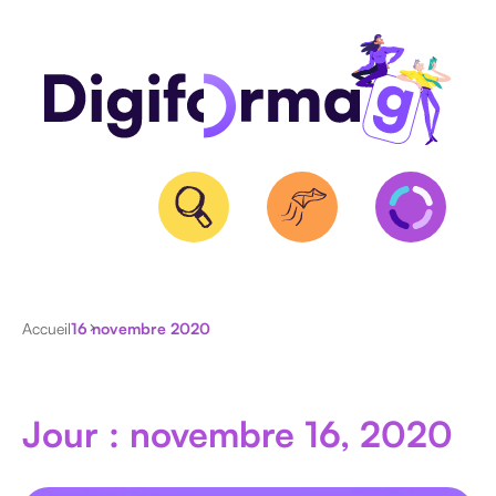
QUALIOPI
Accueil
16 novembre 2020
BPF
ET
NDA
Jour : novembre 16, 2020
CERTIFICATION
RS/RNCP