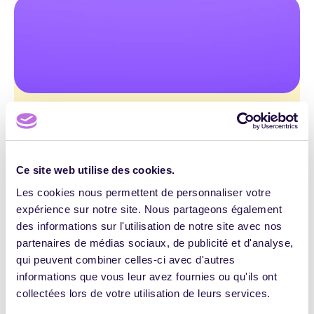
HANDICAP
E-
QUALIOPI
LEARNING
Digiforma Veille, un outil gratuit de veille
pour les indicateurs 23 et 25 de Qualiopi
PÉDAGOGIE
HENRI MORLAYE
16 NOVEMBRE 2020
0
39104
Ce site web utilise des cookies.
IA
Les cookies nous permettent de personnaliser votre
expérience sur notre site. Nous partageons également
des informations sur l'utilisation de notre site avec nos
partenaires de médias sociaux, de publicité et d'analyse,
qui peuvent combiner celles-ci avec d'autres
Haut de page
TOUS LES
informations que vous leur avez fournies ou qu'ils ont
ARTICLES
collectées lors de votre utilisation de leurs services.