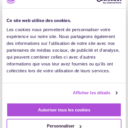
QUALIOPI
Utiliser le Design Thinking pour répondre
Ce site web utilise des cookies.
aux indicateurs 24 et 25 de Qualiopi
HENRI MORLAYE
19 MARS 2020
Les cookies nous permettent de personnaliser votre
0
9790
expérience sur notre site. Nous partageons également
des informations sur l'utilisation de notre site avec nos
partenaires de médias sociaux, de publicité et d'analyse,
qui peuvent combiner celles-ci avec d'autres
informations que vous leur avez fournies ou qu'ils ont
collectées lors de votre utilisation de leurs services.
Afficher les détails
INNOVATION
Le jeu de Noël Digiformag
Autoriser tous les cookies
HENRI MORLAYE
22 DÉCEMBRE 2019
0
4341
Personnaliser