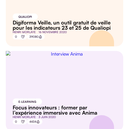
QUALIOPI
Digiforma Veille, un outil gratuit de veille
pour les indicateurs 23 et 25 de Qualiopi
TOUS LES
HENRI MORLAYE
16 NOVEMBRE 2020
ARTICLES
0
39080
AGENDA
INTERVIEW
VIDEO
E-LEARNING
Focus innovateurs : former par
l’expérience immersive avec Anima
HENRI MORLAYE
3 JUIN 2020
0
4434