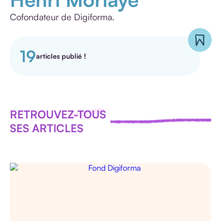
HANDICAP
Cofondateur de Digiforma.
19
articles publié !
E-
LEARNING
PÉDAGOGIE
RETROUVEZ-TOUS
IA
SES ARTICLES
TOUS LES
ARTICLES