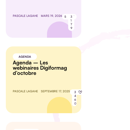
PASCALE LAGAHE
MARS 19, 2026
5
3
1
7
9
AGENDA
Agenda – Les
webinaires Digiformag
d’octobre
PASCALE LAGAHE
SEPTEMBRE 17, 2025
8
3
4
6
0