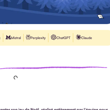
k
Mistral
Perplexity
ChatGPT
Claude
enter son jeu de Noël, réalisé entièrement par l’équipe pour