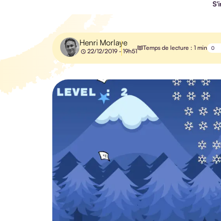
S'
Henri Morlaye
Temps de lecture : 1 min
0
22/12/2019 - 19h51