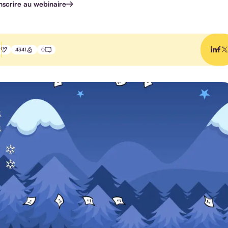
inscrire au webinaire
4341
0