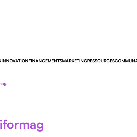
N
INNOVATION
FINANCEMENTS
MARKETING
RESSOURCES
COMMUNA
rmag
giformag