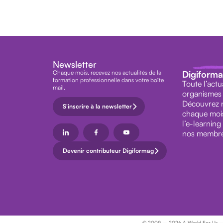
Newsletter
Chaque mois, recevez nos actualités de la
Digiform
formation professionnelle dans votre boîte
Toute l’actu
mail.
organismes 
Découvrez n
S'inscrire à la newsletter
chaque mois,
l’e-learning
nos membre
Devenir contributeur Digiformag
© 2009 – 2026 A World For Us – Dig