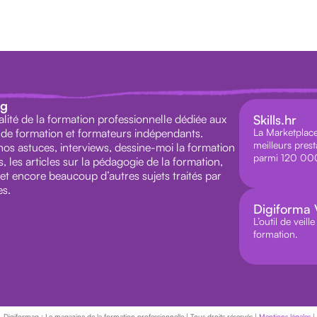
ag
alité de la formation professionnelle dédiée aux
Skills.hr
de formation et formateurs indépendants.
La Marketplace 
meilleurs prest
os astuces, interviews, dessine-moi la formation
parmi 120 000
 les articles sur la pédagogie de la formation,
 et encore beaucoup d’autres sujets traités par
s.
Digiforma V
L’outil de veil
formation.
iformag : Le magazine de la formation professionnelle | Tous droits réservés |
Mentions légales
|