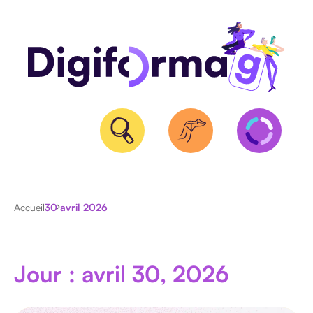
QUALIOPI
Accueil
30 avril 2026
BPF
ET
NDA
Jour : avril 30, 2026
CERTIFICATION
RS/RNCP