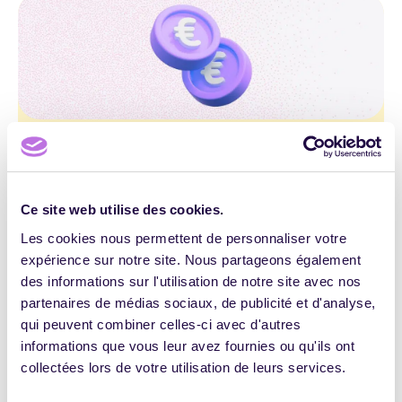
HANDICAP
E-
ACTUALITÉ DE LA FORMATION
CPF
LEARNING
Qui sont les cofinanceurs du CPF ?
JOHANN VIDALENC
30 AVRIL 2026
PÉDAGOGIE
2
2905
Ce site web utilise des cookies.
IA
Les cookies nous permettent de personnaliser votre
expérience sur notre site. Nous partageons également
des informations sur l'utilisation de notre site avec nos
partenaires de médias sociaux, de publicité et d'analyse,
Haut de page
qui peuvent combiner celles-ci avec d'autres
informations que vous leur avez fournies ou qu'ils ont
TOUS LES
collectées lors de votre utilisation de leurs services.
ARTICLES