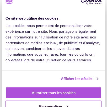
impulsar la actividad de la organización de formación.
Hay dos formas de lograr la evolución del negocio:
Primero, internamente, para gestionar mejor la
Ce site web utilise des cookies.
organización de formación. Olvídese de las hojas de
Les cookies nous permettent de personnaliser votre
Excel y los quebraderos de cabeza entre formadores y
ayudantes para decidir su calendario. Actualmente,
expérience sur notre site. Nous partageons également
existen infinidad de productos y servicios que permiten
des informations sur l'utilisation de notre site avec nos
automatizar una parte de su actividad.
partenaires de médias sociaux, de publicité et d'analyse,
qui peuvent combiner celles-ci avec d'autres
A continuación, externamente, para complacer mejor a
los clientes. Las herramientas digitales actuales permiten
informations que vous leur avez fournies ou qu'ils ont
a las organizaciones de formación fidelizar a sus clientes
collectées lors de votre utilisation de leurs services.
y captar otros nuevos.
Mejorar la experiencia del cliente
Afficher les détails
En la era digital, la experiencia del cliente es el motor del
producto y cualquier software o aplicación que no
Autoriser tous les cookies
funcione correctamente no servirá para fidelizar a los
clientes. Sin embargo, este aspecto tampoco debe
Personnaliser
descuidarse en el caso de los servicios físicos. Cualquier