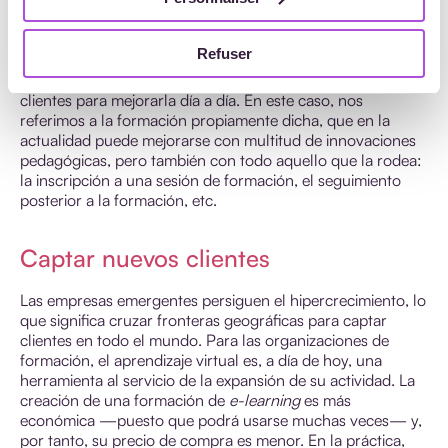
protocolo de calidad de las organizaciones de
formación
para el seguimiento de la satisfacción de los
Refuser
alumnos antes, durante y después de las formaciones
permite, por ejemplo, reconsiderar la experiencia de los
clientes para mejorarla día a día. En este caso, nos
referimos a la formación propiamente dicha, que en la
actualidad puede mejorarse con multitud de innovaciones
pedagógicas, pero también con todo aquello que la rodea:
la inscripción a una sesión de formación, el seguimiento
posterior a la formación, etc.
Captar nuevos clientes
Las empresas emergentes persiguen el hipercrecimiento, lo
que significa cruzar fronteras geográficas para captar
clientes en todo el mundo. Para las organizaciones de
formación, el aprendizaje virtual es, a día de hoy, una
herramienta al servicio de la expansión de su actividad. La
creación de una formación de
e-learning
es más
económica —puesto que podrá usarse muchas veces— y,
por tanto, su precio de compra es menor. En la práctica,