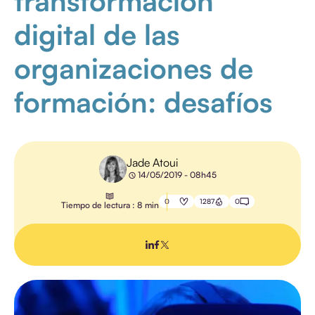
transformación
digital de las
GESTIÓN DE
FORMACIÓN
organizaciones de
COMUNICACIÓN
formación: desafíos
PEDAGOGÍA
FORMACIÓN
PROFESIONAL
Jade Atoui
GESTIÓN
14/05/2019 - 08h45
ELECTRÓNICA
DE
DOCUMENTOS
0
1287
0
Tiempo de lectura : 8 min
TODOS