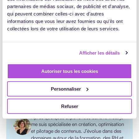
Pour le formateur, la préparation et la mise en place sont
partenaires de médias sociaux, de publicité et d'analyse,
différentes. À chacune ses atouts, tout dépend de vos
objectifs et de vos préférences !
qui peuvent combiner celles-ci avec d'autres
informations que vous leur avez fournies ou qu'ils ont
collectées lors de votre utilisation de leurs services.
Afficher les détails
Autoriser tous les cookies
Raphaële Champ
Personnaliser
Diplômée d’un Master 2 en communication
à Sciences Po Grenoble, je travaille
Refuser
essentiellement dans des domaines B2B.
Après quelques expériences dans le web, je
me suis spécialisée en création, optimisation
et pilotage de contenus. J’évolue dans des
domaines autour de la formation, des RH et