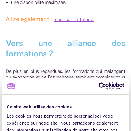
une disponibilité maximisée.
À lire également :
focus sur l’e-tutorat
Vers une alliance des
formations ?
De plus en plus répandues, les formations qui mélangent
du synchrone et de l’asynchrone semblent combiner tous
les avantages.
Des points réguliers en direct permettent d’assurer un suivi
des apprenants, d’éclairer certaines zones d’ombres, de
favoriser l’esprit de groupe…
Ce site web utilise des cookies.
Entre ces sessions, les apprenants peuvent avancer à leur
Les cookies nous permettent de personnaliser votre
rythme et travailler en toute liberté.
expérience sur notre site. Nous partageons également
des informations sur l'utilisation de notre site avec nos