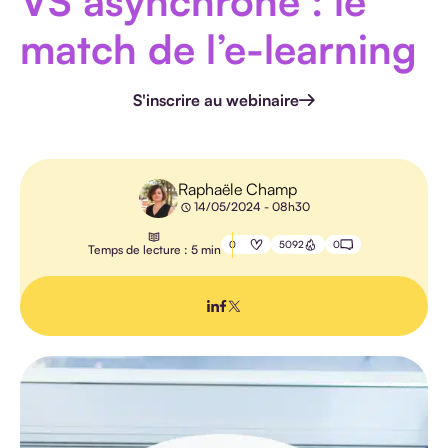
VS asynchrone : le
HANDICAP
match de l’e-learning
S'inscrire au webinaire
E-
LEARNING
Raphaële Champ
14/05/2024 - 08h30
PÉDAGOGIE
0
5092
0
Temps de lecture : 5 min
IA
TOUS LES
ARTICLES