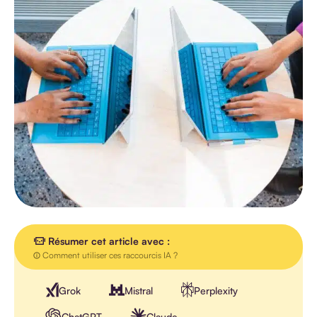
TOUS LES
ARTICLES
AGENDA
INTERVIEW
VIDEO
Résumer cet article avec :
Comment utiliser ces raccourcis IA ?
Grok
Mistral
Perplexity
ChatGPT
Claude