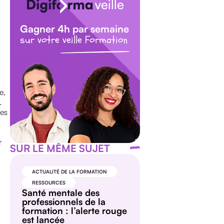
Gagner 4h par semaine
sur votre veille Formation
e,
.
les
r
SUR LE MÊME SUJET
ACTUALITÉ DE LA FORMATION
RESSOURCES
Santé mentale des
professionnels de la
formation : l’alerte rouge
est lancée