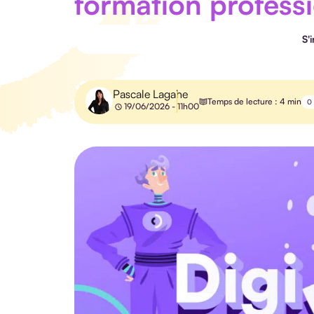
formation profess
S'
Pascale Lagahe
Temps de lecture : 4 min
0
19/06/2026 - 11h00