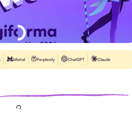
k
Mistral
Perplexity
ChatGPT
Claude