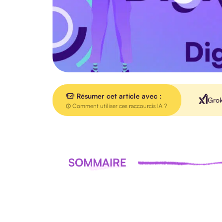
Résumer cet article avec :
Gro
Comment utiliser ces raccourcis IA ?
SOMMAIRE