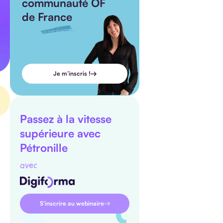
communauté OF
de France
Je m’inscris !
Passez à la vitesse
supérieure avec
Pétronille
avec
S'inscrire au webinaire