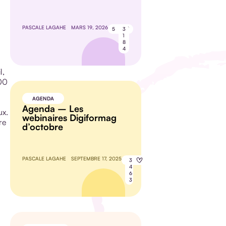
PASCALE LAGAHE
MARS 19, 2026
5
3
1
8
4
l,
000
AGENDA
Agenda – Les
ux.
webinaires Digiformag
re
d’octobre
PASCALE LAGAHE
SEPTEMBRE 17, 2025
8
3
4
6
3