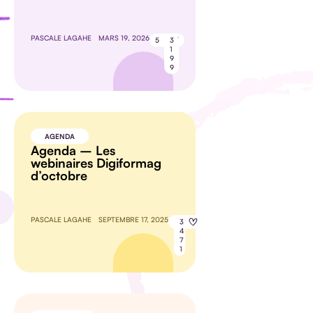
PASCALE LAGAHE
MARS 19, 2026
5
3
1
9
9
AGENDA
Agenda – Les
webinaires Digiformag
d’octobre
PASCALE LAGAHE
SEPTEMBRE 17, 2025
8
3
4
7
1