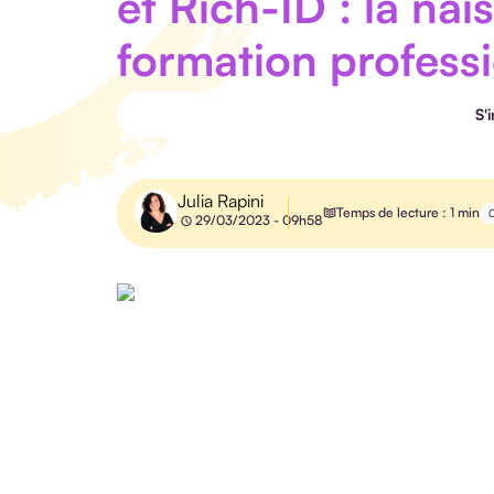
et Rich-ID : la nai
formation profess
S'
Julia Rapini
Temps de lecture : 1 min
29/03/2023 - 09h58