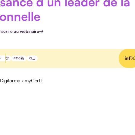
ssance d’un leader de la
ionnelle
inscrire au webinaire
0
4310
0