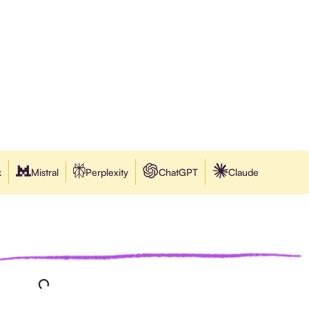
k
Mistral
Perplexity
ChatGPT
Claude