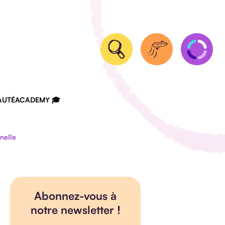
UTÉ
ACADEMY 🎓
nelle
Abonnez-vous à
notre newsletter !