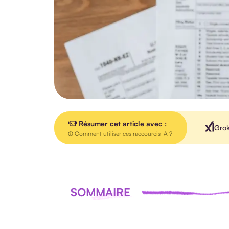
Résumer cet article avec :
Gro
Comment utiliser ces raccourcis IA ?
SOMMAIRE