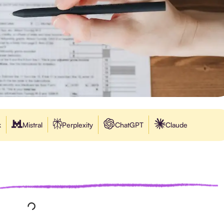
k
Mistral
Perplexity
ChatGPT
Claude