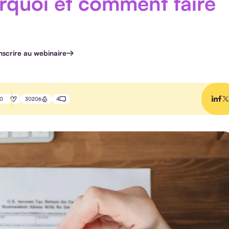
rquoi et comment faire
inscrire au webinaire
0
30206
4