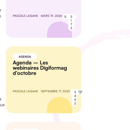
r
n
PASCALE LAGAHE
MARS 19, 2026
5
3
1
7
2
AGENDA
Agenda – Les
webinaires Digiformag
d’octobre
PASCALE LAGAHE
SEPTEMBRE 17, 2025
8
3
4
a
5
aux
2