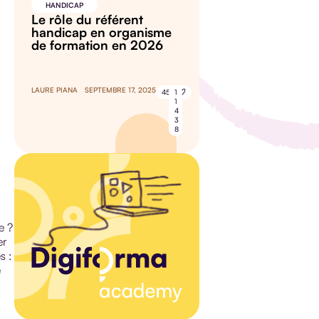
HANDICAP
Le rôle du référent
handicap en organisme
de formation en 2026
LAURE PIANA
SEPTEMBRE 17, 2025
45
1
1
4
3
8
e ?
er
s :
e