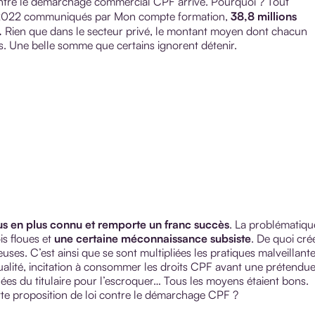
contre le démarchage commercial CPF arrive. Pourquoi ? Tout
2022 communiqués par Mon compte formation,
38,8 millions
.
Rien que dans le secteur privé, le montant moyen dont chacun
s. Une belle somme que certains ignorent détenir.
lus en plus connu et remporte un franc succès
. La problématiqu
is floues et
une certaine méconnaissance subsiste
. De quoi cré
es. C’est ainsi que se sont multipliées les pratiques malveillante
alité, incitation à consommer les droits CPF avant une prétendu
nées du titulaire pour l’escroquer… Tous les moyens étaient bons.
ette proposition de loi contre le démarchage CPF ?