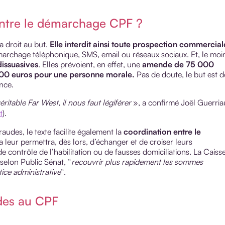
contre le démarchage CPF ?
a droit au but.
Elle interdit ainsi toute prospection commercial
émarchage téléphonique, SMS, email ou réseaux sociaux. Et, le moi
dissuasives
. Elles prévoient, en effet, une
amende de 75 000
00 euros pour une personne morale.
Pas de doute, le but est d
ance.
itable Far West, il nous faut légiférer
», a confirmé Joël Guerria
t
).
raudes, le texte facilite également la
coordination entre le
a leur permettra, dès lors, d’échanger et de croiser leurs
de contrôle de l’habilitation ou de fausses domiciliations. La Caiss
selon Public Sénat, “
recouvrir plus rapidement les sommes
tice administrative
“.
udes au CPF