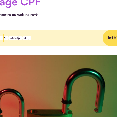
hage CPF
inscrire au webinaire
6563
4