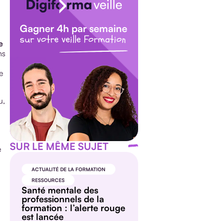
Gagner 4h par semaine
sur votre veille Formation
e
ns
e
u,
SUR LE MÊME SUJET
e
ACTUALITÉ DE LA FORMATION
RESSOURCES
Santé mentale des
professionnels de la
formation : l’alerte rouge
est lancée