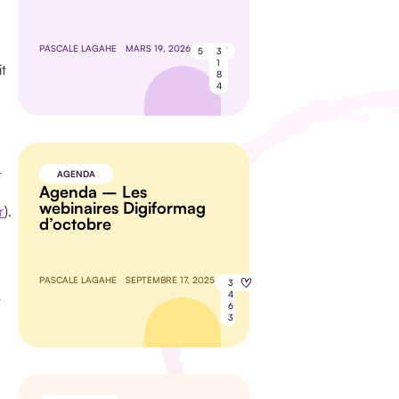
PASCALE LAGAHE
MARS 19, 2026
5
3
1
it
8
4
t
AGENDA
Agenda – Les
webinaires Digiformag
r
).
d’octobre
PASCALE LAGAHE
SEPTEMBRE 17, 2025
8
3
4
t
6
3