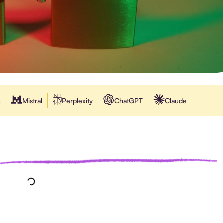
k
Mistral
Perplexity
ChatGPT
Claude