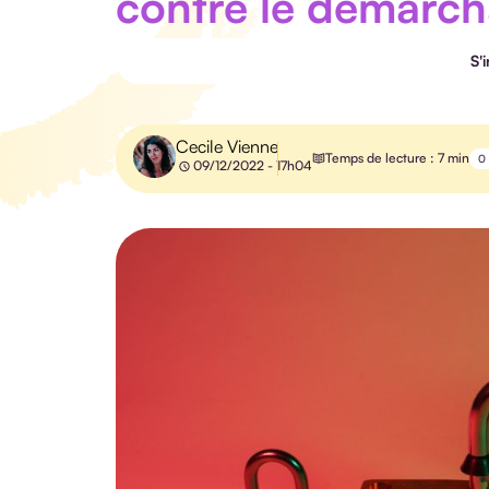
contre le démarc
S'
Cecile Vienne
Temps de lecture : 7 min
0
09/12/2022 - 17h04